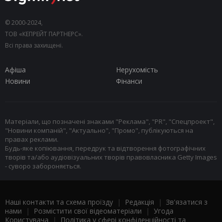
© 2000-2024,
ТОВ «КЕПРЕЙТ ПАРТНЕРС».
Всі права захищені.
Афіша
Нерухомість
Новини
Фінанси
Матеріали, що позначені знаками "Реклама", "PR", "Спецпроект",
"Новини компаній", "Актуально", "Промо", публікуються на
правах реклами.
Будь-яке копіювання, передрук та відтворення фотографічних
творів та/або аудіовізуальних творів правовласника Getty Images
- суворо забороняється.
Наші контакти та схема проїзду
|
Редакція
|
Зв'язатися з
нами
|
Розмістити свої відеоматеріали
|
Угода
Користувача
|
Політика у сфері конфіденційності та