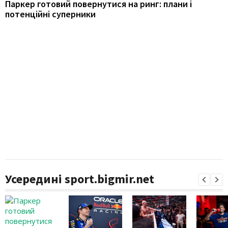
Паркер готовий повернутися на ринг: плани і
потенційні суперники
Усередині sport.bigmir.net