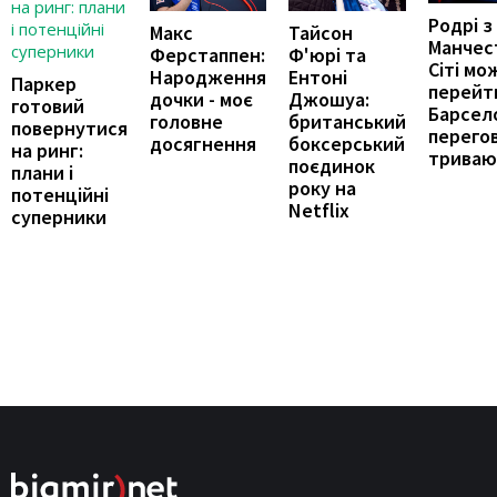
Родрі з
Макс
Тайсон
Манчес
Ферстаппен:
Ф'юрі та
Сіті мо
Народження
Ентоні
Паркер
перейт
дочки - моє
Джошуа:
готовий
Барсел
головне
британський
повернутися
перего
досягнення
боксерський
на ринг:
триваю
поєдинок
плани і
року на
потенційні
Netflix
суперники