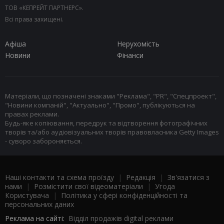
ТОВ «КЕПРЕЙТ ПАРТНЕРС».
Всі права захищені.
Афіша
Нерухомість
Новини
Фінанси
Матеріали, що позначені знаками "Реклама", "PR", "Спецпроект",
"Новини компаній", "Актуально", "Промо", публікуються на
правах реклами.
Будь-яке копіювання, передрук та відтворення фотографічних
творів та/або аудіовізуальних творів правовласника Getty Images
- суворо забороняється.
Наші контакти та схема проїзду
|
Редакція
|
Зв'язатися з
нами
|
Розмістити свої відеоматеріали
|
Угода
Користувача
|
Політика у сфері конфіденційності та
персональних даних
Реклама на сайті:
Відділ продажів digital реклами