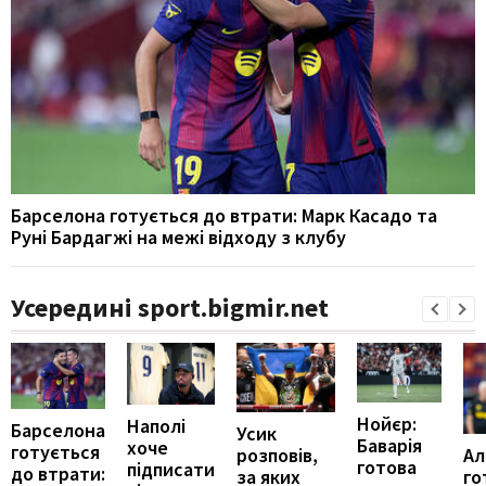
Барселона готується до втрати: Марк Касадо та
Руні Бардагжі на межі відходу з клубу
Усередині sport.bigmir.net
Нойєр:
Наполі
Барселона
Усик
Баварія
хоче
готується
Ал
розповів,
готова
підписати
до втрати:
го
за яких