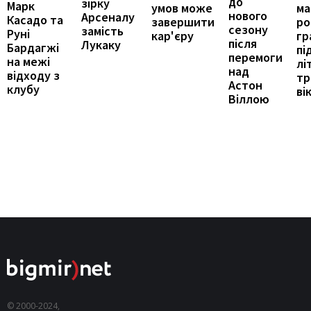
до
зірку
Марк
ма
умов може
нового
Арсеналу
Касадо та
ро
завершити
сезону
замість
Руні
гр
кар'єру
після
Лукаку
Бардагжі
пі
перемоги
на межі
лі
над
відходу з
тр
Астон
клубу
ві
Віллою
© 2000-2024,