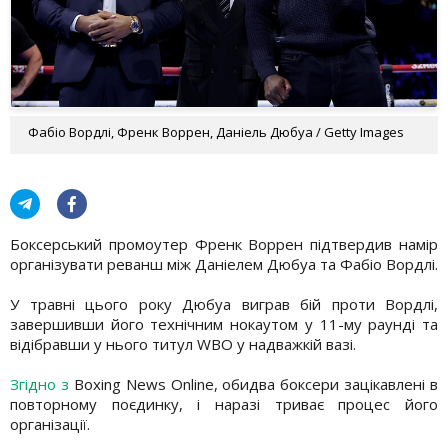
Фабіо Вордлі, Френк Воррен, Даніель Дюбуа / Getty Images
Боксерський промоутер Френк Воррен підтвердив намір
організувати реванш між Даніелем Дюбуа та Фабіо Вордлі.
У травні цього року Дюбуа виграв бій проти Вордлі,
завершивши його технічним нокаутом у 11-му раунді та
відібравши у нього титул WBO у надважкій вазі.
Згідно з
Boxing News Online, обидва боксери зацікавлені в
повторному поєдинку, і наразі триває процес його
організації.