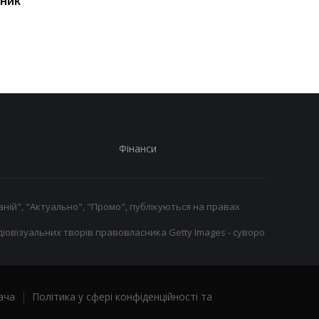
сник
Перший гол сезону:
Джозефа Паркера
радість Пономаренка
виправдано: кокаїн в
після перемоги над
організмі боксера -
Карабахом
через дієтолога
Фінанси
ній", "Актуально", "Промо", публікуються на правах
іовізуальних творів правовласника Getty Images - суворо
ача
|
Політика у сфері конфіденційності та