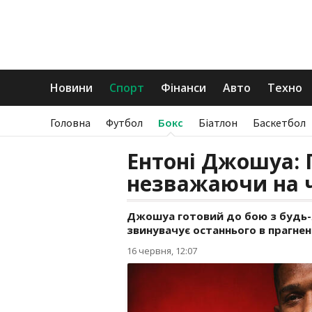
Новини
Спорт
Фінанси
Авто
Техно
Головна
Футбол
Бокс
Біатлон
Баскетбол
Ентоні Джошуа: 
незважаючи на ч
Джошуа готовий до бою з будь-я
звинувачує останнього в прагненн
16 червня, 12:07