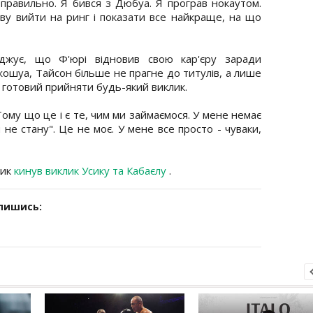
правильно. Я бився з Дюбуа. Я програв нокаутом.
ову вийти на ринг і показати все найкраще, на що
джує, що Ф'юрі відновив свою кар'єру заради
ошуа, Тайсон більше не прагне до титулів, а лише
ам готовий прийняти будь-який виклик.
 Тому що це і є те, чим ми займаємося. У мене немає
 не стану". Це не моє. У мене все просто - чуваки,
ник
кинув виклик Усику та Кабаєлу
.
дпишись: