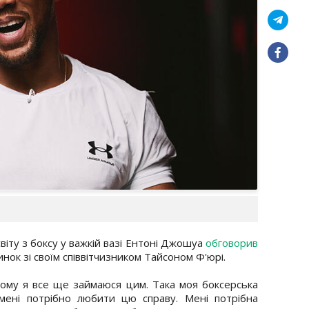
віту з боксу у важкій вазі Ентоні Джошуа
обговорив
инок зі своїм співвітчизником Тайсоном Ф'юрі.
тому я все ще займаюся цим. Така моя боксерська
мені потрібно любити цю справу. Мені потрібна