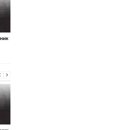
сник
Перший гол сезону:
Джозефа Паркера
радість Пономаренка
виправдано: кокаїн в
після перемоги над
організмі боксера -
Карабахом
через дієтолога