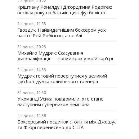
2 серпня, 20:22
Кріштіану Роналду і Джорджина Родрігес:
весілля року на батьківщині футболіста
1 серпня, 11:35
Гвоздик: Найвидатнішим боксером усіх
часів є Рей Робінсон, а не Алі
31 липня, 20:25
Михайло Мудрик: Скасування
дискваліфікації — новий крок у моїй кар'єрі
2 серпня, 14:35
Мудрик готовий повернутися у великий
футбол: думка колишнього тренера
31 липня, 12:50
У команді Усика повідомили, хто стане
наступним суперником чемпіона
4 серпня, 12:38
Боксерський поєдинок століття між Джошуа
та Ф'юрі перенесено до США