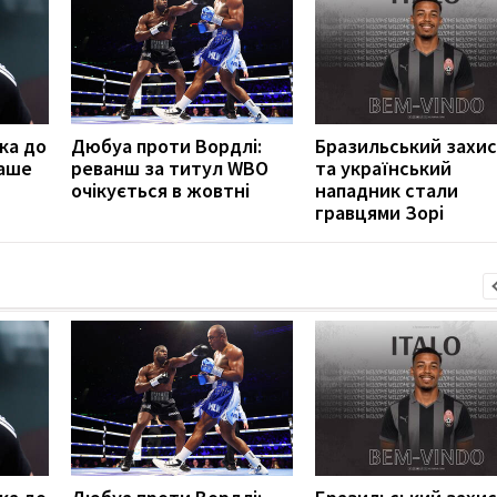
ка до
Дюбуа проти Вордлі:
Бразильський захи
наше
реванш за титул WBO
та український
очікується в жовтні
нападник стали
гравцями Зорі