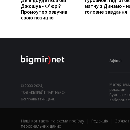
Де відбудеться бій
Гурбанов: Підготов
Джошуа - Ф'юрі?
матчу з Динамо - 
Промоутер озвучив
головне завдання
свою позицію
Афіша
Матеріали,
© 2000-2024,
реклами.
ТОВ «КЕПРЕЙТ ПАРТНЕРС».
Будь-яке к
Всі права захищені.
забороняєт
Наші контакти та схема проїзду
|
Редакція
|
Зв'язат
персональних даних