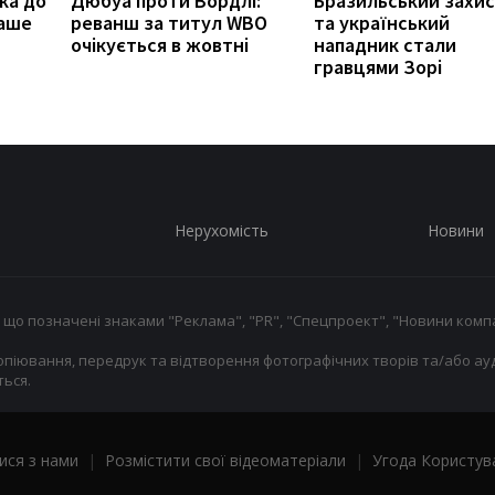
ка до
Дюбуа проти Вордлі:
Бразильський захи
наше
реванш за титул WBO
та український
очікується в жовтні
нападник стали
гравцями Зорі
Нерухомість
Новини
 що позначені знаками "Реклама", "PR", "Спецпроект", "Новини компа
опіювання, передрук та відтворення фотографічних творів та/або ауд
ься.
ися з нами
|
Розмістити свої відеоматеріали
|
Угода Користув