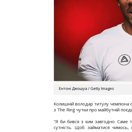
Ентоні Джошуа / Getty Images
Колишній володар титулу чемпіона с
з The Ring чутки про майбутній поєд
"Я би бився з ким завгодно. Саме 
сутність. Щоб займатися чимось, 