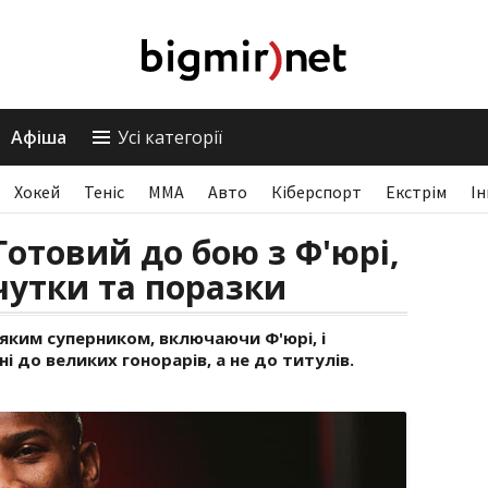
Афіша
Усі категорії
Хокей
Теніс
ММА
Авто
Кіберспорт
Екстрім
І
Готовий до бою з Ф'юрі,
утки та поразки
ким суперником, включаючи Ф'юрі, і
і до великих гонорарів, а не до титулів.