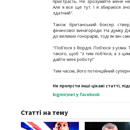
пристрасть. Не зрозумійте мене не
Але я все ще тут. І я збираюся зн
здатний".
Також британський боксер ствер
фінансової винагороди. На думку Дж
до великих гонорарів, тоді як він с
"Поб'юся з Вордлі. Поб'юся з усіма.
такого, щоб "з тим поб'юся, а з цим
дайте мені роботу!"
Тим часом, його потенційний супер
Не пропусти інші цікаві статті, пі
bigmir)net у facebook
Статті на тему