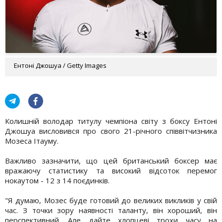
Ентоні Джошуа / Getty Images
Колишній володар титулу чемпіона світу з боксу Ентоні
Джошуа висловився про свого 21-річного співвітчизника
Мозеса Ітауму.
Важливо зазначити, що цей британський боксер має
вражаючу статистику та високий відсоток перемог
нокаутом - 12 з 14 поєдинків.
"Я думаю, Мозес буде готовий до великих викликів у свій
час. З точки зору наявності таланту, він хороший, він
перспективний. Але дайте хлопцеві трохи часу на