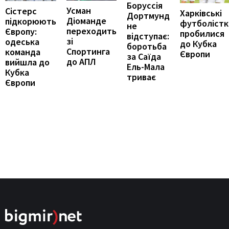
Боруссія
Усман
Сістерс
Харківські
Дортмунд
Діоманде
підкорюють
футболістк
не
переходить
Європу:
пробилися
відступає:
зі
одеська
до Кубка
боротьба
Спортинга
команда
Європи
за Саїда
до АПЛ
вийшла до
Ель-Мала
Кубка
триває
Європи