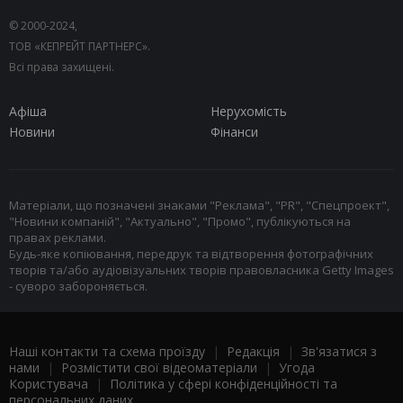
© 2000-2024,
ТОВ «КЕПРЕЙТ ПАРТНЕРС».
Всі права захищені.
Афіша
Нерухомість
Новини
Фінанси
Матеріали, що позначені знаками "Реклама", "PR", "Спецпроект",
"Новини компаній", "Актуально", "Промо", публікуються на
правах реклами.
Будь-яке копіювання, передрук та відтворення фотографічних
творів та/або аудіовізуальних творів правовласника Getty Images
- суворо забороняється.
Наші контакти та схема проїзду
|
Редакція
|
Зв'язатися з
нами
|
Розмістити свої відеоматеріали
|
Угода
Користувача
|
Політика у сфері конфіденційності та
персональних даних