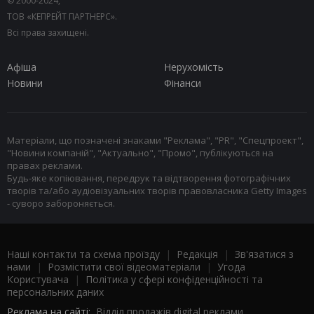
© 2000-2024,
ТОВ «КЕПРЕЙТ ПАРТНЕРС».
Всі права захищені.
Афіша
Нерухомість
Новини
Фінанси
Матеріали, що позначені знаками "Реклама", "PR", "Спецпроект",
"Новини компаній", "Актуально", "Промо", публікуються на
правах реклами.
Будь-яке копіювання, передрук та відтворення фотографічних
творів та/або аудіовізуальних творів правовласника Getty Images
- суворо забороняється.
Наші контакти та схема проїзду
|
Редакція
|
Зв'язатися з
нами
|
Розмістити свої відеоматеріали
|
Угода
Користувача
|
Політика у сфері конфіденційності та
персональних даних
Реклама на сайті:
Відділ продажів digital реклами