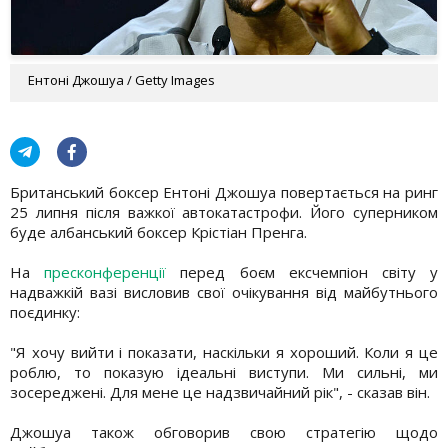
Ентоні Джошуа / Getty Images
Британський боксер Ентоні Джошуа повертається на ринг
25 липня після важкої автокатастрофи. Його суперником
буде албанський боксер Крістіан Пренга.
На
пресконференції
перед боєм ексчемпіон світу у
надважкій вазі висловив свої очікування від майбутнього
поєдинку:
"Я хочу вийти і показати, наскільки я хороший. Коли я це
роблю, то показую ідеальні виступи. Ми сильні, ми
зосереджені. Для мене це надзвичайний рік", - сказав він.
Джошуа також обговорив свою стратегію щодо