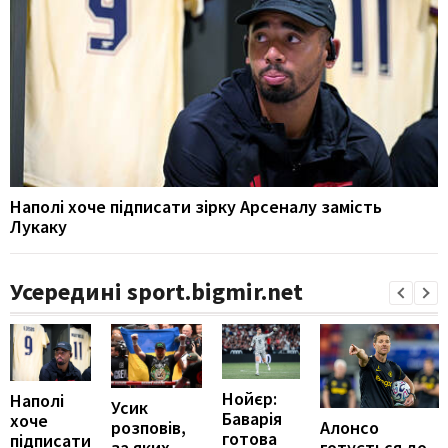
Наполі хоче підписати зірку Арсеналу замість
Лукаку
Усередині sport.bigmir.net
Нойєр:
Наполі
Усик
Баварія
хоче
Алонсо
розповів,
готова
підписати
готується до
за яких