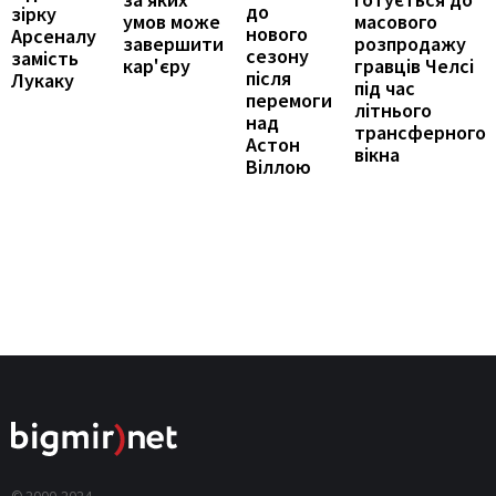
до
зірку
масового
умов може
нового
Арсеналу
розпродажу
завершити
сезону
замість
гравців Челсі
кар'єру
після
Лукаку
під час
перемоги
літнього
над
трансферного
Астон
вікна
Віллою