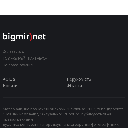
© 2000-2024,
ТОВ «КЕПРЕЙТ ПАРТНЕРС».
Всі права захищені.
Афіша
Нерухомість
Новини
Фінанси
Матеріали, що позначені знаками "Реклама", "PR", "Спецпроект",
"Новини компаній", "Актуально", "Промо", публікуються на
правах реклами.
Будь-яке копіювання, передрук та відтворення фотографічних