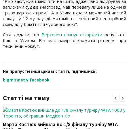
"Ріко заслужив шанс піти на щиті, адже явно лідирував за
записками суддів (насправді мав перевагу лише на одній із
трьох карток - прим.). А в Усика вкрали можливий чистий
нокаут у 12-му раунді. Натомість - черговий непотрібний
скандал у боксі після чудового бою".
Слід додати, що
Верховен планує оскаржити
результат
бою з Усиком. Він має намір оскаржити рішення про
технічний нокаут.
Не пропусти інші цікаві статті, підпишись:
bigmir)net у facebook
Статті на тему
Марта Костюк вийшла до 1/8 фіналу турніру WTA