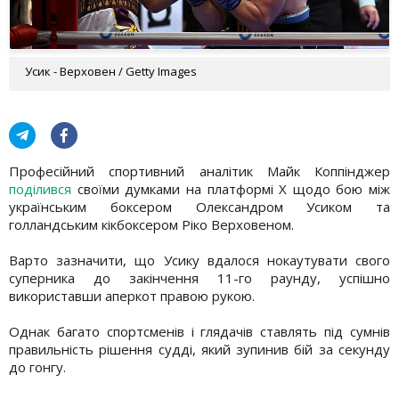
Усик - Верховен / Getty Images
Професійний спортивний аналітик Майк Коппінджер
поділився
своїми думками на платформі X щодо бою між
українським боксером Олександром Усиком та
голландським кікбоксером Ріко Верховеном.
Варто зазначити, що Усику вдалося нокаутувати свого
суперника до закінчення 11-го раунду, успішно
використавши аперкот правою рукою.
Однак багато спортсменів і глядачів ставлять під сумнів
правильність рішення судді, який зупинив бій за секунду
до гонгу.