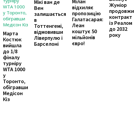
Мілан
Мікі ван де
Жуніор
відхиляє
Вен
продовжи
пропозицію
залишається
контракт
Галатасарая:
в
із Реалом
Леан
Тоттенгемі,
до 2032
коштує 50
відмовивши
Марта
року
мільйонів
Ліверпулю і
Костюк
євро!
Барселоні
вийшла
до 1/8
фіналу
турніру
WTA 1000
у
Торонто,
обігравши
Медісон
Кіз