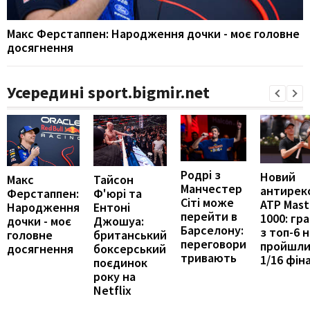
Макс Ферстаппен: Народження дочки - моє головне
досягнення
Усередині sport.bigmir.net
Родрі з
Новий
Макс
Тайсон
Манчестер
антирек
Ферстаппен:
Ф'юрі та
Сіті може
ATP Mast
Народження
Ентоні
перейти в
1000: гра
дочки - моє
Джошуа:
Барселону:
з топ-6 
головне
британський
переговори
пройшли
досягнення
боксерський
тривають
1/16 фін
поєдинок
року на
Netflix