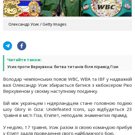
Олександр Усик / Getty Images
Читайте також:
Усик проти Верхувена: битва титанів біля пірамід Гізи
Володар чемпіонських поясів WBC, WBA та IBF у надважкій
вазі Олександр Усик збирається битися з кікбоксером Ріко
Верхувеном у своєму наступному поєдинку.
Бій між українцем і нідерландцем стане головною подією
шоу Glory in Giza: Undefeated Icons, що відбудеться 23
травня в місті Гіза, Єгипет, неподалік знаменитих пірамід.
У неділю, 17 травня, Усик разом зі своєю командою прибув
у Єгипт задля проведення свого найближчого бою.