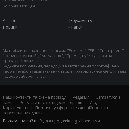
Всі права захищені.
Афіша
Нерухомість
Новини
Фінанси
Матеріали, що позначені знаками "Реклама", "PR", "Спецпроект",
"Новини компаній", "Актуально", "Промо", публікуються на
правах реклами.
Будь-яке копіювання, передрук та відтворення фотографічних
творів та/або аудіовізуальних творів правовласника Getty Images
- суворо забороняється.
Наші контакти та схема проїзду
|
Редакція
|
Зв'язатися з
нами
|
Розмістити свої відеоматеріали
|
Угода
Користувача
|
Політика у сфері конфіденційності та
персональних даних
Реклама на сайті:
Відділ продажів digital реклами