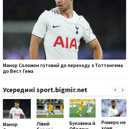
Манор Соломон готовий до переходу з Тоттенгема
до Вест Гема
Усередині sport.bigmir.net
Ромеро не
Буковина й
Лівий
Манор
хоче
Оболонь