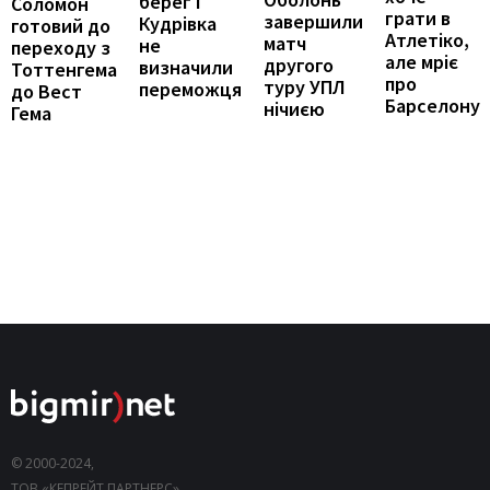
берег і
Соломон
грати в
завершили
Кудрівка
готовий до
Атлетіко,
матч
не
переходу з
але мріє
другого
визначили
Тоттенгема
про
туру УПЛ
переможця
до Вест
Барселону
нічиєю
Гема
© 2000-2024,
ТОВ «КЕПРЕЙТ ПАРТНЕРС».