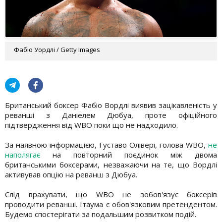
Фабіо Уордлі / Getty Images
Британський боксер Фабіо Вордлі виявив зацікавленість у
реванші з Даніелем Дюбуа, проте офіційного
підтвердження від WBO поки що не надходило.
За наявною інформацією, Густаво Олівері, голова WBO,
не
наполягає
на повторний поєдинок між двома
британськими боксерами, незважаючи на те, що Вордлі
активував опцію на реванш з Дюбуа.
Слід врахувати, що WBO не зобов'язує боксерів
проводити реванші. Ітаума є обов'язковим претендентом.
Будемо спостерігати за подальшим розвитком подій.