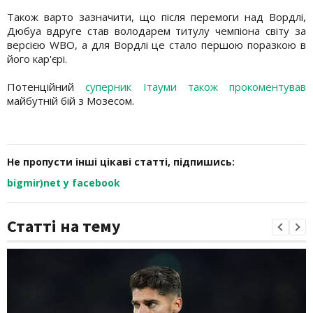
Також варто зазначити, що після перемоги над Вордлі,
Дюбуа вдруге став володарем титулу чемпіона світу за
версією WBO, а для Вордлі це стало першою поразкою в
його кар'єрі.
Потенційний
суперник Ітауми також прокоментував
майбутній бій з Мозесом.
Не пропусти інші цікаві статті, підпишись:
bigmir)net у facebook
Статті на тему