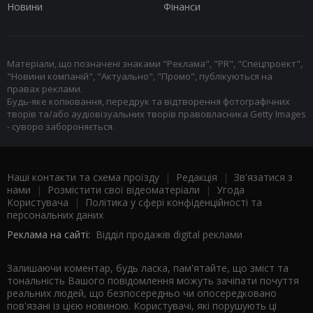
Новини
Фінанси
Матеріали, що позначені знаками "Реклама", "PR", "Спецпроект",
"Новини компаній", "Актуально", "Промо", публікуються на
правах реклами.
Будь-яке копіювання, передрук та відтворення фотографічних
творів та/або аудіовізуальних творів правовласника Getty Images
- суворо забороняється.
Наші контакти та схема проїзду
|
Редакція
|
Зв'язатися з
нами
|
Розмістити свої відеоматеріали
|
Угода
Користувача
|
Політика у сфері конфіденційності та
персональних даних
Реклама на сайті:
Відділ продажів digital реклами
Залишаючи коментар, будь ласка, пам'ятайте, що зміст та
тональність Вашого повідомлення можуть зачіпати почуття
реальних людей, що безпосередньо чи опосередковано
пов'язані із цією новиною. Користувачі, які порушують ці