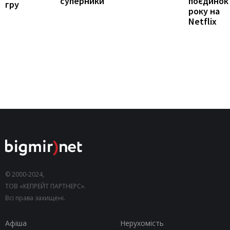
суперники
поєдинок
гру
року на
Netflix
© 2000-2024,
ТОВ «КЕПРЕЙТ ПАРТНЕРС».
Всі права захищені.
Афіша
Нерухомість