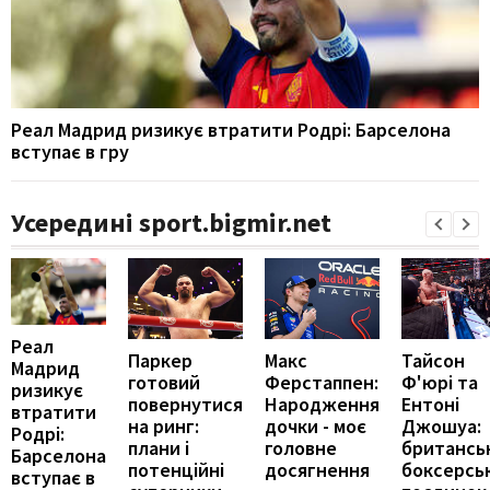
Реал Мадрид ризикує втратити Родрі: Барселона
вступає в гру
Усередині sport.bigmir.net
Реал
Паркер
Макс
Тайсон
Мадрид
готовий
Ферстаппен:
Ф'юрі та
ризикує
повернутися
Народження
Ентоні
втратити
на ринг:
дочки - моє
Джошуа:
Родрі:
плани і
головне
британсь
Барселона
потенційні
досягнення
боксерсь
вступає в