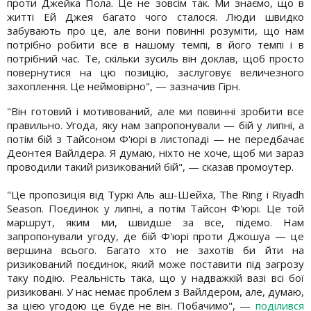
проти Джейка Пола. Це не зовсім так. Ми знаємо, що в
житті Ей Джея багато чого сталося. Люди швидко
забувають про це, але вони повинні розуміти, що нам
потрібно робити все в нашому темпі, в його темпі і в
потрібний час. Те, скільки зусиль він доклав, щоб просто
повернутися на цю позицію, заслуговує величезного
захоплення. Це неймовірно", — зазначив Гірн.
"Він готовий і мотивований, але ми повинні зробити все
правильно. Угода, яку нам запропонували — бій у липні, а
потім бій з Тайсоном Ф'юрі в листопаді — не передбачає
Деонтея Вайлдера. Я думаю, ніхто не хоче, щоб ми зараз
проводили такий ризикований бій", — сказав промоутер.
"Це пропозиція від Туркі Аль аш-Шейха, The Ring і Riyadh
Season. Поєдинок у липні, а потім Тайсон Ф'юрі. Це той
маршрут, яким ми, швидше за все, підемо. Нам
запропонували угоду, де бій Ф'юрі проти Джошуа — це
вершина всього. Багато хто не захотів би йти на
ризикований поєдинок, який може поставити під загрозу
таку подію. Реальність така, що у надважкій вазі всі бої
ризиковані. У нас немає проблем з Вайлдером, але, думаю,
за цією угодою це буде не він. Побачимо", —
поділився