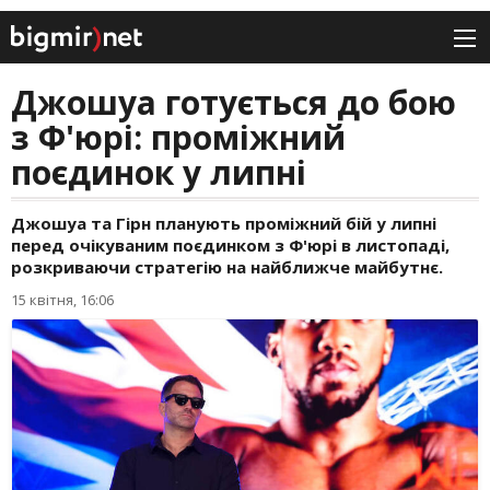
Джошуа готується до бою
з Ф'юрі: проміжний
поєдинок у липні
Джошуа та Гірн планують проміжний бій у липні
перед очікуваним поєдинком з Ф'юрі в листопаді,
розкриваючи стратегію на найближче майбутнє.
15 квітня, 16:06