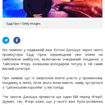
Едді Гірн / Getty Images
Екс-чемпіон у надважкій вазі Ентоні Джошуа через свого
промоутера Едді Гірна оприлюднив свої плани на
найближче майбутнє, включаючи очікуваний поєдинок з
Тайсоном Ф'юрі, колишнім володарем титулу в тій самій
ваговій категорії.
Гірн заявив, що їх запросили взяти участь у проміжному
поєдинку в липні, після якого вони мають намір зустрітися
з "Циганським королем" у листопаді.
"Чи захоче Джошуа провести ще один бій перед Ф'юрі?
Думаю, так. Ф'юрі каже, що у нього вже була розминка