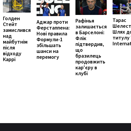
Голден
Тарас
Рафінья
Аджар проти
Стейт
Шелест
залишається
Ферстаппена:
замислився
Шлях д
в Барселоні:
Нові правила
над
титулу
Флік
Формули-1
майбутнім
Interna
підтвердив,
збільшать
після
що
шанси на
відходу
бразилець
перемогу
Каррі
продовжить
кар'єру в
клубі