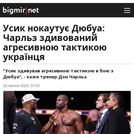
Усик нокаутує Дюбуа:
Чарльз здивований
агресивною тактикою
українця
"Усик здивував агресивною тактикою в бою з
Дюбуа", - каже тренер Дон Чарльз.
26 липня 2025, 07:55