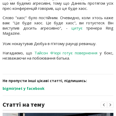
що ми будемо агресивні, тому що Даніель протягом усіх
прес-конференцій говорив, що це буде хаос.
Слово "хаос" було постійним. Очевидно, коли хтось каже
вам: "Це буде хаос. Це буде хаос", ви готуєтеся. Він
виступив досить агресивно", -
цитує
тренера Ring
Magazine.
Усик нокаутував Дюбуа в п'ятому раунді реваншу.
Нагадаємо, що
Тайсон Ф'юрі готує повернення
у бокс,
незважаючи на побоювання батька.
Не пропусти інші цікаві статті, підпишись:
bigmir)net у facebook
Статті на тему