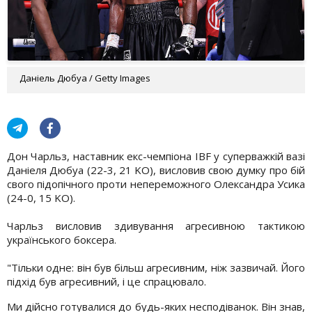
Даніель Дюбуа / Getty Images
Дон Чарльз, наставник екс-чемпіона IBF у суперважкій вазі
Даніеля Дюбуа (22-3, 21 KO), висловив свою думку про бій
свого підопічного проти непереможного Олександра Усика
(24-0, 15 KO).
Чарльз висловив здивування агресивною тактикою
українського боксера.
"Тільки одне: він був більш агресивним, ніж зазвичай. Його
підхід був агресивний, і це спрацювало.
Ми дійсно готувалися до будь-яких несподіванок. Він знав,