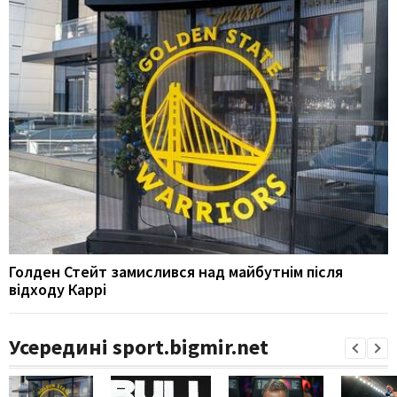
Голден Стейт замислився над майбутнім після
відходу Каррі
Усередині sport.bigmir.net