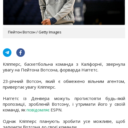
Пейтон Вотсон / Getty Images
Кліпперс, баскетбольна команда з Каліфорнії, звернула
увагу на Пейтона Вотсона, форварда Наггетс.
23-річний Вотсон, який є обмежено вільним агентом,
привертає увагу Кліпперс.
Наггетс із Денвера можуть протистояти будь-якій
пропозиції, зробленій Вотсону, і утримати його у своїй
команді, як
повідомляє
ESPN.
Однак Кліпперс планують зробити усе можливе, щоб
залучити Вотсона до своєї команди.