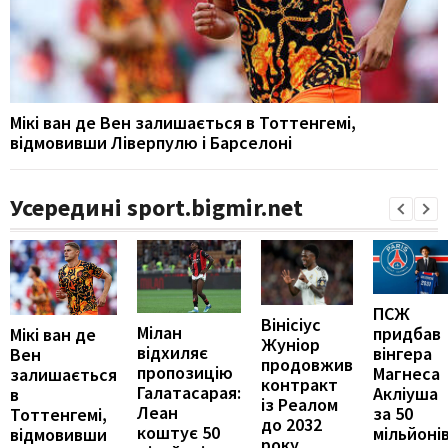
Мікі ван де Вен залишається в Тоттенгемі,
відмовивши Ліверпулю і Барселоні
Усередині sport.bigmir.net
ПСЖ
Вінісіус
Мілан
придбав
Мікі ван де
Жуніор
відхиляє
вінгера
Вен
продовжив
пропозицію
Магнеса
залишається
контракт
Галатасарая:
Акліуша
в
із Реалом
Леан
за 50
Тоттенгемі,
до 2032
коштує 50
мільйоні
відмовивши
року