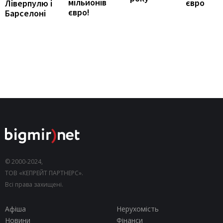
мільйонів
євро
Ліверпулю і
євро!
Барселоні
© 2000-2024,
ТОВ «КЕПРЕЙТ ПАРТНЕРС».
Всі права захищені.
Афіша
Нерухомість
Новини
Фінанси