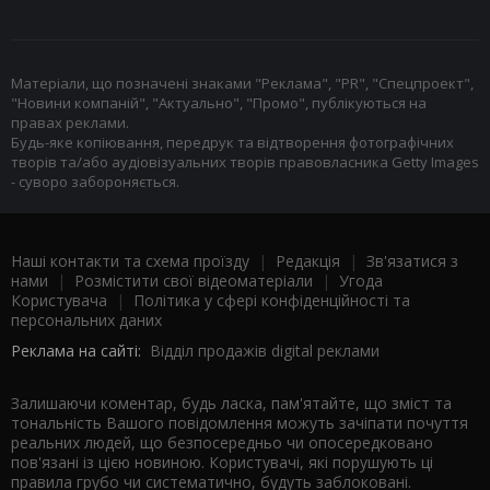
Матеріали, що позначені знаками "Реклама", "PR", "Спецпроект",
"Новини компаній", "Актуально", "Промо", публікуються на
правах реклами.
Будь-яке копіювання, передрук та відтворення фотографічних
творів та/або аудіовізуальних творів правовласника Getty Images
- суворо забороняється.
Наші контакти та схема проїзду
|
Редакція
|
Зв'язатися з
нами
|
Розмістити свої відеоматеріали
|
Угода
Користувача
|
Політика у сфері конфіденційності та
персональних даних
Реклама на сайті:
Відділ продажів digital реклами
Залишаючи коментар, будь ласка, пам'ятайте, що зміст та
тональність Вашого повідомлення можуть зачіпати почуття
реальних людей, що безпосередньо чи опосередковано
пов'язані із цією новиною. Користувачі, які порушують ці
правила грубо чи систематично, будуть заблоковані.