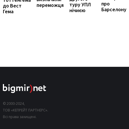
про
туру УПЛ
переможця
до Вест
Барселону
нічиєю
Гема
© 2000-2024,
ТОВ «КЕПРЕЙТ ПАРТНЕРС».
Всі права захищені.