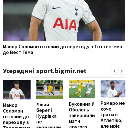
Манор Соломон готовий до переходу з Тоттенгема
до Вест Гема
Усередині sport.bigmir.net
Ромеро не
Буковина й
Лівий
Манор
хоче
Оболонь
берег і
Соломон
грати в
завершили
Кудрівка
готовий до
Атлетіко,
матч
не
переходу з
але мріє
другого
визначили
Тоттенгема