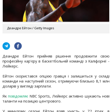
Деандре Ейтон / Getty Images
Деандре Ейтон прийняв рішення продовжити свою
професійну кар'єру в баскетбольній команді з Каліфорнії -
Лейкерс.
Ейтон скористався опцією гравця і залишиться у складі
команди на наступний сезон, отримуючи близько 8,1 млн
доларів у вигляді зарплати.
Як
повідомляє
NBC Sports, Лейкерс активно шукають нові
таланти на позицію центрового.
У минулому сезоні Ейтон взяв участь у 72 іграх, в