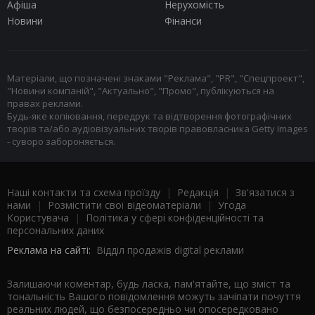
Афіша
Нерухомість
Новини
Фінанси
Матеріали, що позначені знаками "Реклама", "PR", "Спецпроект",
"Новини компаній", "Актуально", "Промо", публікуються на
правах реклами.
Будь-яке копіювання, передрук та відтворення фотографічних
творів та/або аудіовізуальних творів правовласника Getty Images
- суворо забороняється.
Наші контакти та схема проїзду
|
Редакція
|
Зв'язатися з
нами
|
Розмістити свої відеоматеріали
|
Угода
Користувача
|
Політика у сфері конфіденційності та
персональних даних
Реклама на сайті:
Відділ продажів digital реклами
Залишаючи коментар, будь ласка, пам'ятайте, що зміст та
тональність Вашого повідомлення можуть зачіпати почуття
реальних людей, що безпосередньо чи опосередковано