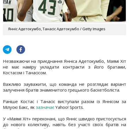
Янніс Адетокумбо, Танасіс Адетокумбо / Getty Images
Незважаючи на приєднання Янніса Адетокумбо, Маямі Хіт
не має наміру укладати контракти з його братами,
Костасом і Танасісом.
Важливо зауважити, що команда не розглядає варіант
залучення братів знаменитого грецького баскетболіста.
Раніше Костас і Танасіс виступали разом із Яннісом за
Мілуокі Бакс, як
зазначає
Yahoo! Sports.
У «Маямі Хіт» переконані, що Янніс швидко пристосується
до нового колективу, навіть без участі своїх братів на