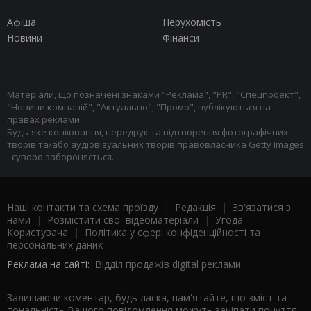
Афіша
Нерухомість
Новини
Фінанси
Матеріали, що позначені знаками "Реклама", "PR", "Спецпроект",
"Новини компаній", "Актуально", "Промо", публікуються на
правах реклами.
Будь-яке копіювання, передрук та відтворення фотографічних
творів та/або аудіовізуальних творів правовласника Getty Images
- суворо забороняється.
Наші контакти та схема проїзду
|
Редакція
|
Зв'язатися з
нами
|
Розмістити свої відеоматеріали
|
Угода
Користувача
|
Політика у сфері конфіденційності та
персональних даних
Реклама на сайті:
Відділ продажів digital реклами
Залишаючи коментар, будь ласка, пам'ятайте, що зміст та
тональність Вашого повідомлення можуть зачіпати почуття