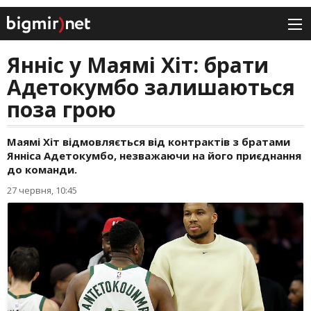
Янніс у Маямі Хіт: брати
Адетокумбо залишаються
поза грою
Маямі Хіт відмовляється від контрактів з братами
Янніса Адетокумбо, незважаючи на його приєднання
до команди.
27 червня, 10:45