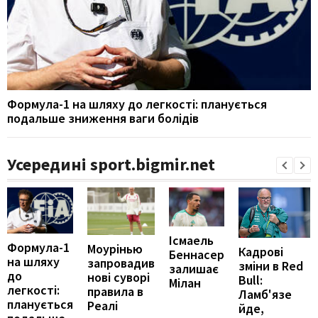
Формула-1 на шляху до легкості: планується
подальше зниження ваги болідів
Усередині sport.bigmir.net
Ісмаель
Формула-1
Моурінью
Кадрові
Беннасер
на шляху
запровадив
зміни в Red
залишає
до
нові суворі
Bull:
Мілан
легкості:
правила в
Ламб'язе
планується
Реалі
йде,