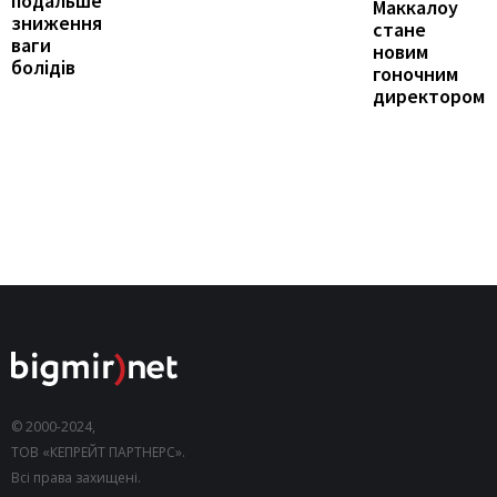
подальше
Маккалоу
зниження
стане
ваги
новим
болідів
гоночним
директором
© 2000-2024,
ТОВ «КЕПРЕЙТ ПАРТНЕРС».
Всі права захищені.