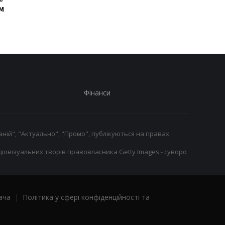
м
Фінанси
ній", "Актуально", "Промо", публікуються на правах
іовізуальних творів правовласника Getty Images - суворо
ача
|
Політика у сфері конфіденційності та