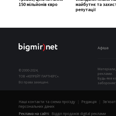
150 мільйонів євро
майбутнє та захис
репутації
Афіша
Матеріали,
© 2000-2024,
реклами.
ТОВ «КЕПРЕЙТ ПАРТНЕРС».
Будь-яке к
Всі права захищені.
забороняєт
Наші контакти та схема проїзду
|
Редакція
|
Зв'язат
персональних даних
Реклама на сайті:
Відділ продажів digital реклами