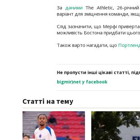
За
даними
The Athletic, 26-річни
варіант для зміцнення команди, якщ
Слід зазначити, що Мерфі приверта
можливість Бостона придбати цього
Також варто нагадати, що
Портленд
Не пропусти інші цікаві статті, пі
bigmir)net у facebook
Статті на тему