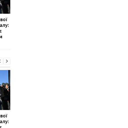
вої
Верховен готовий до
Інфантіно на межі
алу:
реваншу з Усиком за
відставки: посада пі
є
"вагомих" умов
загрозою
м
вої
Верховен готовий до
Інфантіно на межі
алу:
реваншу з Усиком за
відставки: посада пі
є
"вагомих" умов
загрозою