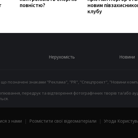
т
повністю?
новим півзахиснико
клубу
Нерухомість
Новини
 що позначені знаками "Реклама", "PR", "Спецпроект", "Новини компа
опіювання, передрук та відтворення фотографічних творів та/або ауд
ься.
ися з нами
|
Розмістити свої відеоматеріали
|
Угода Користув