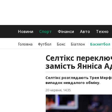
Новини
Спорт
Фінанси
Авто
Техно
Головна
Футбол
Бокс
Біатлон
Баскетбол
Селтікс переклю
замість Янніса 
Селтікс розглядають Трея Мерфі
випадок невдалого обміну.
20 червня, 14:35