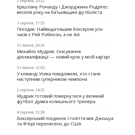
2 серпня, 20:22
Кріштіану Роналду і Джорджина Родрігес:
весілля року на батьківщині футболіста
1 серпня, 11:35
Гвоздик: Найвидатнішим боксером усіх
часів є Рей Робінсон, а не Алі
31 липня, 20:25
Михайло Мудрик: Скасування
дискваліфікації — новий крок у моїй кар'єрі
31 липня, 12:50
У команді Усика повідомили, хто стане
наступним суперником чемпіона
2 серпня, 14:35
Мудрик готовий повернутися у великий
футбол: думка колишнього тренера
4 серпня, 12:38
Боксерський поєдинок століття між Джошуа
та Ф'юрі перенесено до США