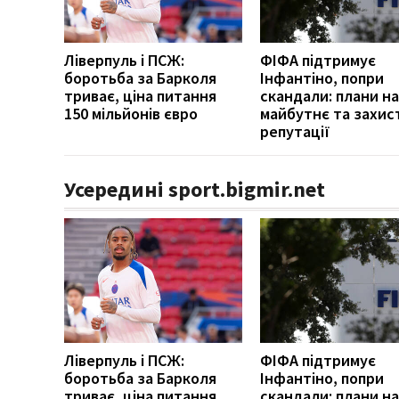
Ліверпуль і ПСЖ:
ФІФА підтримує
боротьба за Барколя
Інфантіно, попри
триває, ціна питання
скандали: плани на
150 мільйонів євро
майбутнє та захис
репутації
Усередині sport.bigmir.net
Ліверпуль і ПСЖ:
ФІФА підтримує
боротьба за Барколя
Інфантіно, попри
триває, ціна питання
скандали: плани на