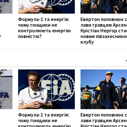
Формула-1 та енергія:
Евертон поповнює с
чому гонщики не
лави гравцем Арсен
контролюють енергію
Крістіан Нергор ста
т
повністю?
новим півзахиснико
клубу
Формула-1 та енергія:
Евертон поповнює с
чому гонщики не
лави гравцем Арсен
контролюють енергію
Крістіан Нергор ста