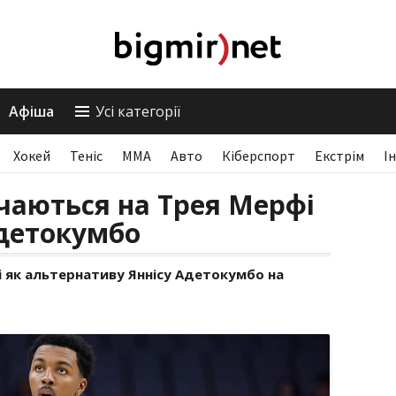
Афіша
Усі категорії
Хокей
Теніс
ММА
Авто
Кіберспорт
Екстрім
І
чаються на Трея Мерфі
Адетокумбо
 як альтернативу Яннісу Адетокумбо на