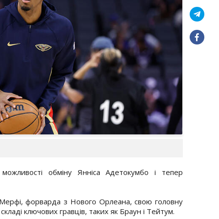
 можливості обміну Янніса Адетокумбо і тепер
 Мерфі, форварда з Нового Орлеана, свою головну
складі ключових гравців, таких як Браун і Тейтум.