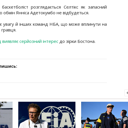
й баскетболіст розглядається Селтікс як запасний
о обмін Янніса Адетокумбо не відбудеться.
є увагу й інших команд НБА, що може вплинути на
 гравця.
 виявляє серйозний інтерес
до зірки Бостона.
дпишись: