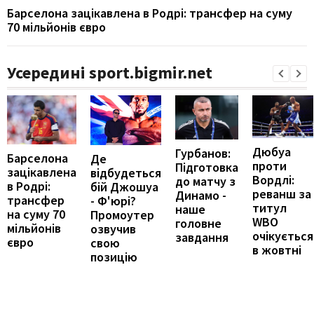
Барселона зацікавлена в Родрі: трансфер на суму
70 мільйонів євро
Усередині sport.bigmir.net
Дюбуа
Гурбанов:
Барселона
Де
проти
Підготовка
зацікавлена
відбудеться
Вордлі:
до матчу з
в Родрі:
бій Джошуа
реванш за
Динамо -
трансфер
- Ф'юрі?
титул
наше
на суму 70
Промоутер
WBO
головне
мільйонів
озвучив
очікується
завдання
євро
свою
в жовтні
позицію