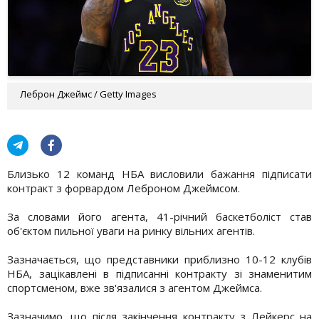
Леброн Джеймс / Getty Images
Близько 12 команд НБА висловили бажання підписати
контракт з форвардом Леброном Джеймсом.
За словами його агента, 41-річний баскетболіст став
об'єктом пильної уваги на ринку вільних агентів.
Зазначається, що представники приблизно 10-12 клубів
НБА, зацікавлені в підписанні контракту зі знаменитим
спортсменом, вже зв'язалися з агентом Джеймса.
Зазначимо, що після закінчення контракту з Лейкерс на