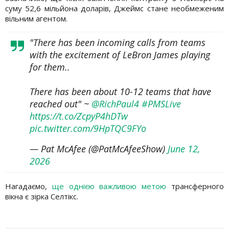
суму 52,6 мільйона доларів, Джеймс стане необмеженим
вільним агентом.
"There has been incoming calls from teams
with the excitement of LeBron James playing
for them..
There has been about 10-12 teams that have
reached out" ~
@RichPaul4
#PMSLive
https://t.co/ZcpyP4hDTw
pic.twitter.com/9HpTQC9FYo
— Pat McAfee (@PatMcAfeeShow)
June 12,
2026
Нагадаємо,
ще однією важливою метою
трансферного
вікна є зірка Селтікс.