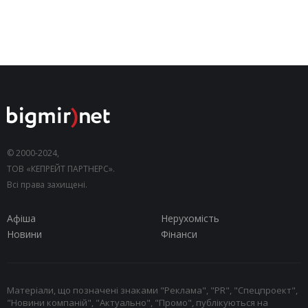
© 2000-2024,
ТОВ «КЕПРЕЙТ ПАРТНЕРС».
Всі права захищені.
Афіша
Нерухомість
Новини
Фінанси
Матеріали, що позначені знаками "Реклама", "PR", "Спецпроект",
"Новини компаній", "Актуально", "Промо", публікуються на