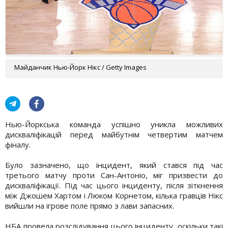
Майданчик Нью-Йорк Нікс / Getty Images
Нью-Йоркська команда успішно уникла можливих
дискваліфікацій перед майбутнім четвертим матчем
фіналу.
Було зазначено, що інцидент, який стався під час
третього матчу проти Сан-Антоніо, міг призвести до
дискваліфікації. Під час цього інциденту, після зіткнення
між Джошем Хартом і Люком Корнетом, кілька гравців Нікс
вийшли на ігрове поле прямо з лави запасних.
НБА провела розслідування цього інциденту, оскільки такі