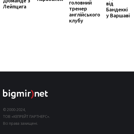
Діоманде з
головний
від
Лейпцига
тренер
Бандеккі
англійського
у Варшаві
клубу
© 2000-2024,
ТОВ «КЕПРЕЙТ ПАРТНЕРС».
Всі права захищені.