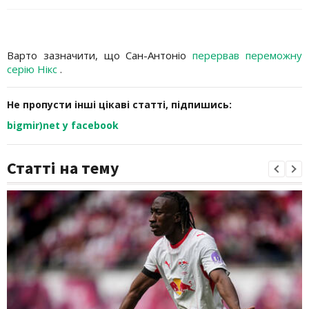
Варто зазначити, що Сан-Антоніо
перервав переможну
серію Нікс
.
Не пропусти інші цікаві статті, підпишись:
bigmir)net у facebook
Статті на тему