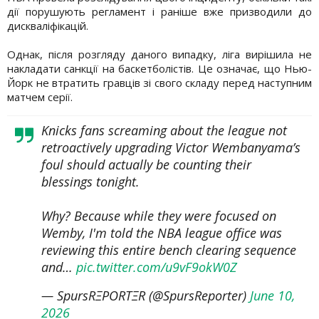
дії порушують регламент і раніше вже призводили до
дискваліфікацій.
Однак, після розгляду даного випадку, ліга вирішила не
накладати санкції на баскетболістів. Це означає, що Нью-
Йорк не втратить гравців зі свого складу перед наступним
матчем серії.
Knicks fans screaming about the league not
retroactively upgrading Victor Wembanyama’s
foul should actually be counting their
blessings tonight.
Why? Because while they were focused on
Wemby, I'm told the NBA league office was
reviewing this entire bench clearing sequence
and…
pic.twitter.com/u9vF9okW0Z
— SpursRΞPORTΞR (@SpursReporter)
June 10,
2026