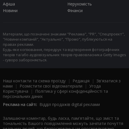
Афіша
Нерухомість
Новини
Фінанси
Матеріали, що позначені знаками "Реклама", "PR", "Спецпроект",
"Новини компаній", "Актуально", "Промо", публікуються на
правах реклами.
Будь-яке копіювання, передрук та відтворення фотографічних
творів та/або аудіовізуальних творів правовласника Getty Images
- суворо забороняється.
Наші контакти та схема проїзду
|
Редакція
|
Зв'язатися з
нами
|
Розмістити свої відеоматеріали
|
Угода
Користувача
|
Політика у сфері конфіденційності та
персональних даних
Реклама на сайті:
Відділ продажів digital реклами
Залишаючи коментар, будь ласка, пам'ятайте, що зміст та
тональність Вашого повідомлення можуть зачіпати почуття
реальних людей, що безпосередньо чи опосередковано