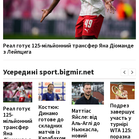
Реал готує 125-мільйонний трансфер Яна Діоманде
з Лейпцига
Усередині sport.bigmir.net
Подрез
Костюк:
Реал готує
Маттіас
завершує
Динамо
125-
Яйсле: від
участь у
готове до
мільйонний
Аль-Аглі до
турнірі
складних
трансфер
Ньюкасла,
WTA 125:
матчів із
Яна
новий
поразка
Карабахом