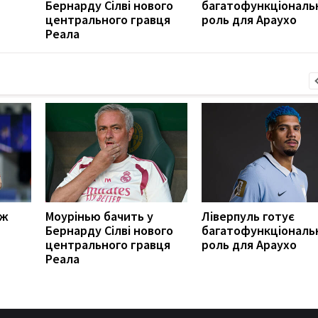
Бернарду Сілві нового
багатофункціональ
центрального гравця
роль для Араухо
Реала
іж
Моурінью бачить у
Ліверпуль готує
Бернарду Сілві нового
багатофункціональ
центрального гравця
роль для Араухо
Реала