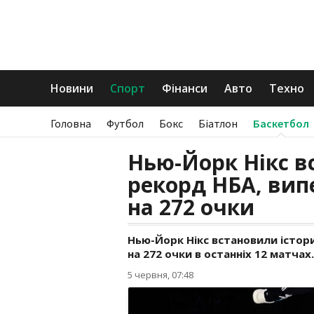
Новини
Спорт
Фінанси
Авто
Техно
Головна
Футбол
Бокс
Біатлон
Баскетбол
Нью-Йорк Нікс в
рекорд НБА, ви
на 272 очки
Нью-Йорк Нікс встановили істор
на 272 очки в останніх 12 матчах.
5 червня, 07:48