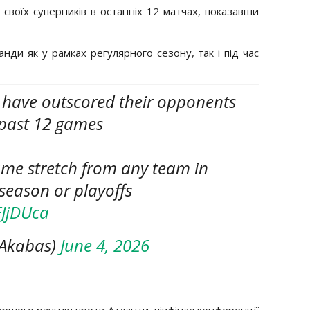
своїх суперників в останніх 12 матчах, показавши
ди як у рамках регулярного сезону, так і під час
 have outscored their opponents
 past 12 games
ame stretch from any team in
 season or playoffs
EJjDUca
vAkabas)
June 4, 2026
ершого раунду проти Атланти, півфінал конференції