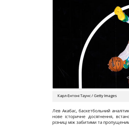
Карл-Ентоні Таунс / Getty Images
Лев Акабас, баскетбольний аналітик
нове історичне досягнення, вста
різниці між забитими та пропущени