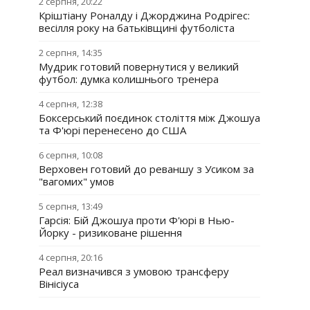
2 серпня, 20:22
Кріштіану Роналду і Джорджина Родрігес:
весілля року на батьківщині футболіста
2 серпня, 14:35
Мудрик готовий повернутися у великий
футбол: думка колишнього тренера
4 серпня, 12:38
Боксерський поєдинок століття між Джошуа
та Ф'юрі перенесено до США
6 серпня, 10:08
Верховен готовий до реваншу з Усиком за
"вагомих" умов
5 серпня, 13:49
Гарсія: Бій Джошуа проти Ф'юрі в Нью-
Йорку - ризиковане рішення
4 серпня, 20:16
Реал визначився з умовою трансферу
Вінісіуса