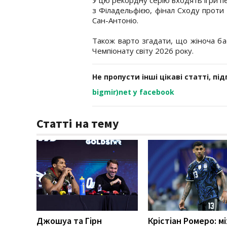
з Філадельфією, фінал Сходу проти
Сан-Антоніо.
Також варто згадати, що жіноча б
Чемпіонату світу 2026 року.
Не пропусти інші цікаві статті, пі
bigmir)net у facebook
Статті на тему
Джошуа та Гірн
Крістіан Ромеро: м