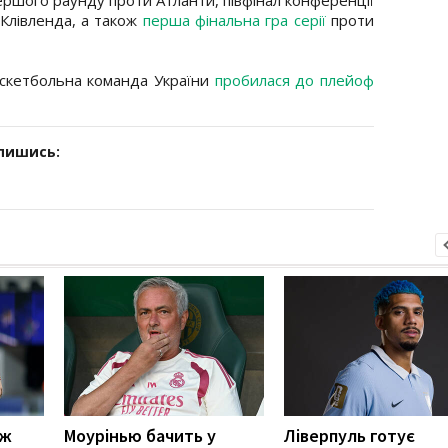
 Клівленда, а також
перша фінальна гра серії
проти
аскетбольна команда України
пробилася до плейоф
дпишись:
іж
Моурінью бачить у
Ліверпуль готує