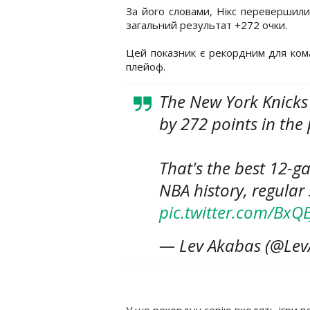
За його словами, Нікс перевершили 
загальний результат +272 очки.
Цей показник є рекордним для коман
плейоф.
The New York Knicks
by 272 points in the
That's the best 12-g
NBA history, regular
pic.twitter.com/BxQ
— Lev Akabas (@Le
У цю рекордну серію входять ігри п