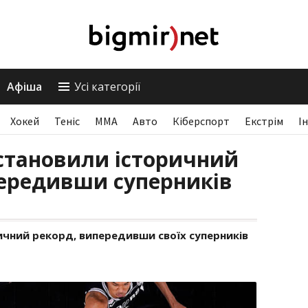
Афіша
Усі категорії
Хокей
Теніс
ММА
Авто
Кіберспорт
Екстрім
І
становили історичний
передивши суперників
ичний рекорд, випередивши своїх суперників