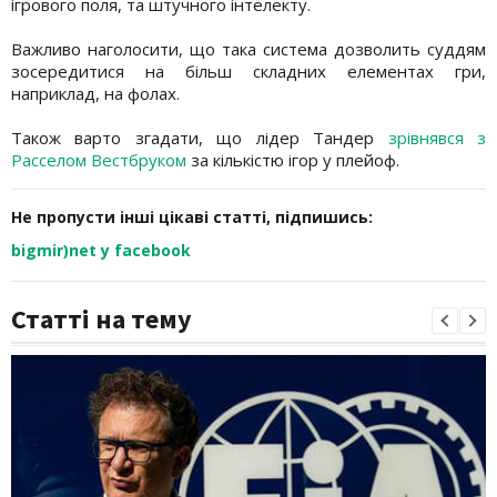
ігрового поля, та штучного інтелекту.
Важливо наголосити, що така система дозволить суддям
зосередитися на більш складних елементах гри,
наприклад, на фолах.
Також варто згадати, що лідер Тандер
зрівнявся з
Расселом Вестбруком
за кількістю ігор у плейоф.
Не пропусти інші цікаві статті, підпишись:
bigmir)net у facebook
Статті на тему