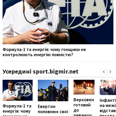
Формула-1 та енергія: чому гонщики не
контролюють енергію повністю?
Усередині sport.bigmir.net
Верховен
Інфант
готовий
на межі
Формула-1 та
Евертон
до
відстав
енергія: чому
поповнює свої
реваншу
посада