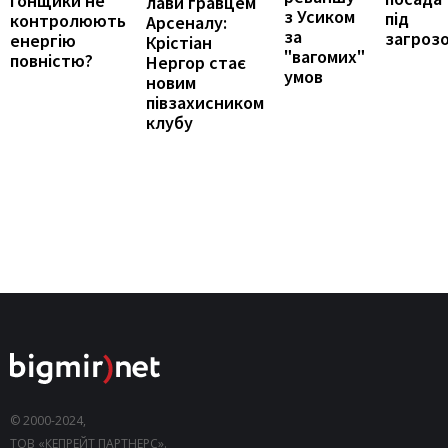
гонщики не
лави гравцем
з Усиком
під
контролюють
Арсеналу:
за
загроз
енергію
Крістіан
"вагомих"
повністю?
Нергор стає
умов
новим
півзахисником
клубу
© 2000-2024,
ТОВ «КЕПРЕЙТ ПАРТНЕРС».