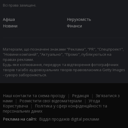
Всі права захищені.
Афіша
Нерухомість
Новини
Фінанси
Матеріали, що позначені знаками "Реклама", "PR", "Спецпроект",
"Новини компаній", "Актуально", "Промо", публікуються на
правах реклами.
Будь-яке копіювання, передрук та відтворення фотографічних
творів та/або аудіовізуальних творів правовласника Getty Images
- суворо забороняється.
Наші контакти та схема проїзду
|
Редакція
|
Зв'язатися з
нами
|
Розмістити свої відеоматеріали
|
Угода
Користувача
|
Політика у сфері конфіденційності та
персональних даних
Реклама на сайті:
Відділ продажів digital реклами