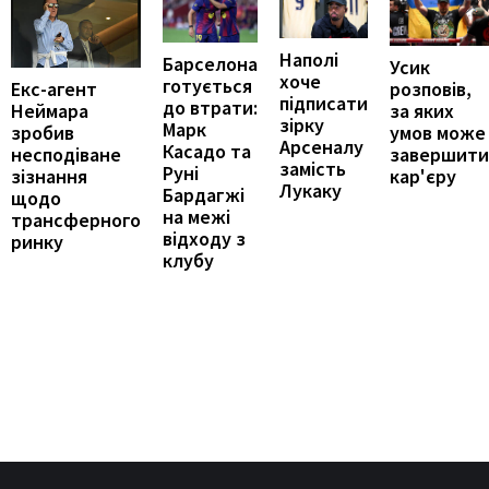
Наполі
Барселона
Усик
хоче
готується
Екс-агент
розповів,
підписати
до втрати:
Неймара
за яких
зірку
Марк
зробив
умов може
Арсеналу
Касадо та
несподіване
завершити
замість
Руні
зізнання
кар'єру
Лукаку
Бардагжі
щодо
на межі
трансферного
відходу з
ринку
клубу