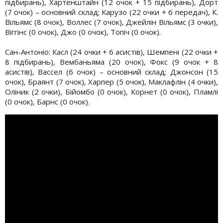
підбирань), Хартенштайн (12 очок + 15 підбирань), Дорт
(7 очок) – основний склад; Карузо (22 очки + 6 передач), К.
Вільямс (8 очок), Воллес (7 очок), Джейлін Вільямс (3 очки),
Віггінс (0 очок), Джо (0 очок), Топіч (0 очок).
Сан-Антоніо: Касл (24 очки + 6 асистів), Шемпені (22 очки +
8 підбирань), Вембаньяма (20 очок), Фокс (9 очок + 8
асистів), Вассел (6 очок) – основний склад; Джонсон (15
очок), Браянт (7 очок), Харпер (5 очок), Маклафлін (4 очки),
Оліник (2 очки), Бійомбо (0 очок), Корнет (0 очок), Пламлі
(0 очок), Барнс (0 очок).