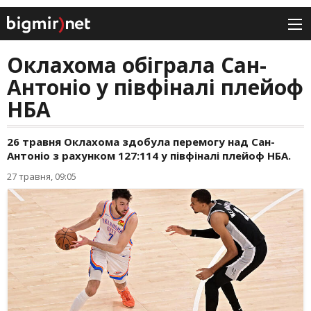
Оклахома обіграла Сан-
Антоніо у півфіналі плейоф
НБА
26 травня Оклахома здобула перемогу над Сан-
Антоніо з рахунком 127:114 у півфіналі плейоф НБА.
27 травня, 09:05