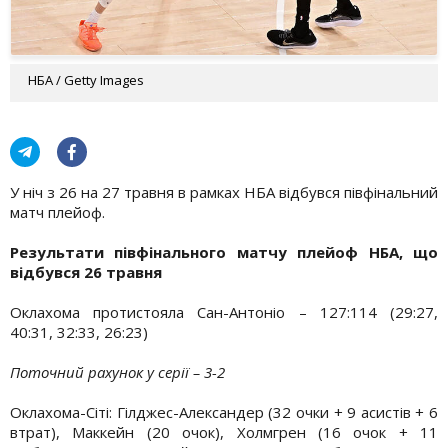
НБА / Getty Images
У ніч з 26 на 27 травня в рамках НБА відбувся півфінальний
матч плейоф.
Результати півфінального матчу плейоф НБА, що
відбувся 26 травня
Оклахома протистояла Сан-Антоніо – 127:114 (29:27,
40:31, 32:33, 26:23)
Поточний рахунок у серії – 3-2
Оклахома-Сіті: Гілджес-Александер (32 очки + 9 асистів + 6
втрат), Маккейн (20 очок), Холмгрен (16 очок + 11