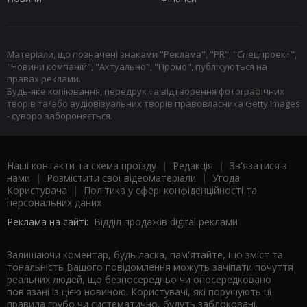
Матеріали, що позначені знаками "Реклама", "PR", "Спецпроект",
"Новини компаній", "Актуально", "Промо", публікуються на
правах реклами.
Будь-яке копіювання, передрук та відтворення фотографічних
творів та/або аудіовізуальних творів правовласника Getty Images
- суворо забороняється.
Наші контакти та схема проїзду
|
Редакція
|
Зв'язатися з
нами
|
Розмістити свої відеоматеріали
|
Угода
Користувача
|
Політика у сфері конфіденційності та
персональних даних
Реклама на сайті:
Відділ продажів digital реклами
Залишаючи коментар, будь ласка, пам'ятайте, що зміст та
тональність Вашого повідомлення можуть зачіпати почуття
реальних людей, що безпосередньо чи опосередковано
пов'язані із цією новиною. Користувачі, які порушують ці
правила грубо чи систематично, будуть заблоковані.