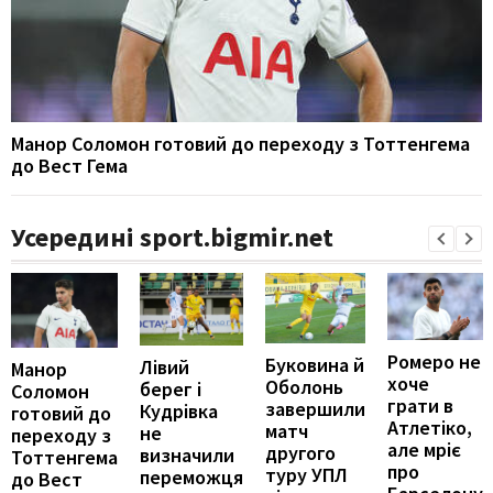
Манор Соломон готовий до переходу з Тоттенгема
до Вест Гема
Усередині sport.bigmir.net
Ромеро не
Буковина й
Лівий
Манор
хоче
Оболонь
берег і
Соломон
грати в
завершили
Кудрівка
готовий до
Атлетіко,
матч
не
переходу з
але мріє
другого
визначили
Тоттенгема
про
туру УПЛ
переможця
до Вест