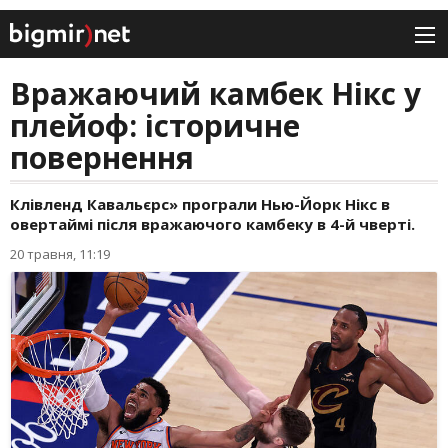
Вражаючий камбек Нікс у
плейоф: історичне
повернення
Клівленд Кавальєрс» програли Нью-Йорк Нікс в
овертаймі після вражаючого камбеку в 4-й чверті.
20 травня, 11:19