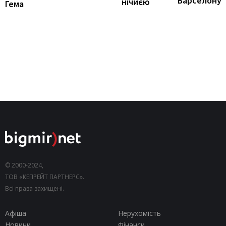
Барселону
нічиєю
Гема
© 2000-2024,
ТОВ «КЕПРЕЙТ ПАРТНЕРС».
Всі права захищені.
Афіша
Нерухомість
Новини
Фінанси