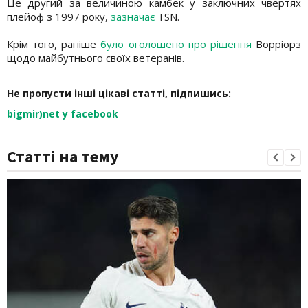
Це другий за величиною камбек у заключних чвертях
плейоф з 1997 року,
зазначає
TSN.
Крім того, раніше
було оголошено про рішення
Ворріорз
щодо майбутнього своїх ветеранів.
Не пропусти інші цікаві статті, підпишись:
bigmir)net у facebook
Статті на тему