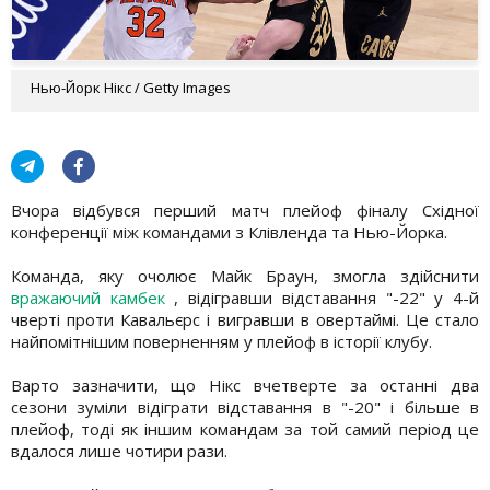
Нью-Йорк Нікс / Getty Images
Вчора відбувся перший матч плейоф фіналу Східної
конференції між командами з Клівленда та Нью-Йорка.
Команда, яку очолює Майк Браун, змогла здійснити
вражаючий камбек
, відігравши відставання "-22" у 4-й
чверті проти Кавальєрс і вигравши в овертаймі. Це стало
найпомітнішим поверненням у плейоф в історії клубу.
Варто зазначити, що Нікс вчетверте за останні два
сезони зуміли відіграти відставання в "-20" і більше в
плейоф, тоді як іншим командам за той самий період це
вдалося лише чотири рази.