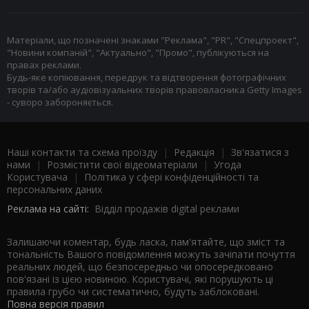
Матеріали, що позначені знаками "Реклама", "PR", "Спецпроект",
"Новини компаній", "Актуально", "Промо", публікуються на
правах реклами.
Будь-яке копіювання, передрук та відтворення фотографічних
творів та/або аудіовізуальних творів правовласника Getty Images
- суворо забороняється.
Наші контакти та схема проїзду
|
Редакція
|
Зв'язатися з
нами
|
Розмістити свої відеоматеріали
|
Угода
Користувача
|
Політика у сфері конфіденційності та
персональних даних
Реклама на сайті:
Відділ продажів digital реклами
Залишаючи коментар, будь ласка, пам'ятайте, що зміст та
тональність Вашого повідомлення можуть зачіпати почуття
реальних людей, що безпосередньо чи опосередковано
пов'язані із цією новиною. Користувачі, які порушують ці
правила грубо чи систематично, будуть заблоковані.
Повна версія правил