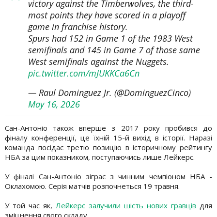
victory against the Timberwolves, the third-
most points they have scored in a playoff
game in franchise history.
Spurs had 152 in Game 1 of the 1983 West
semifinals and 145 in Game 7 of those same
West semifinals against the Nuggets.
pic.twitter.com/mJUKKCa6Cn
— Raul Dominguez Jr. (@DominguezCinco)
May 16, 2026
Сан-Антоніо також вперше з 2017 року пробився до
фіналу конференції, це їхній 15-й вихід в історії. Наразі
команда посідає третю позицію в історичному рейтингу
НБА за цим показником, поступаючись лише Лейкерс.
У фіналі Сан-Антоніо зіграє з чинним чемпіоном НБА -
Оклахомою. Серія матчів розпочнеться 19 травня.
У той час як,
Лейкерс залучили шість нових гравців
для
зміцнення свого складу.