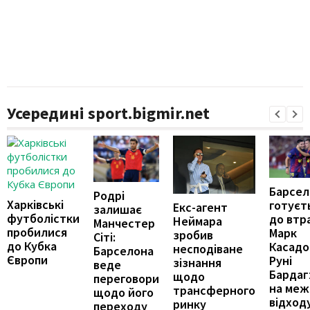
Усередині sport.bigmir.net
Барсел
Родрі
Харківські
готуєт
Екс-агент
залишає
футболістки
до втр
Неймара
Манчестер
пробилися
Марк
зробив
Сіті:
до Кубка
Касадо
несподіване
Барселона
Європи
Руні
зізнання
веде
Бардаг
щодо
переговори
на меж
трансферного
щодо його
відход
ринку
переходу