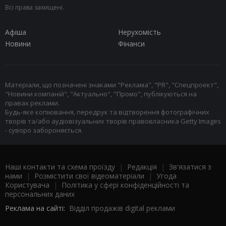
Всі права захищені.
Афіша
Нерухомість
Новини
Фінанси
Матеріали, що позначені знаками "Реклама", "PR", "Спецпроект",
"Новини компаній", "Актуально", "Промо", публікуються на
правах реклами.
Будь-яке копіювання, передрук та відтворення фотографічних
творів та/або аудіовізуальних творів правовласника Getty Images
- суворо забороняється.
Наші контакти та схема проїзду
|
Редакція
|
Зв'язатися з
нами
|
Розмістити свої відеоматеріали
|
Угода
Користувача
|
Політика у сфері конфіденційності та
персональних даних
Реклама на сайті:
Відділ продажів digital реклами