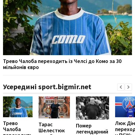
Трево Чалоба переходить із Челсі до Комо за 30
мільйонів євро
Усередині sport.bigmir.net
Трево
Люк Дін
Тарас
Помер
Чалоба
перехо
Шелестюк
легендарний