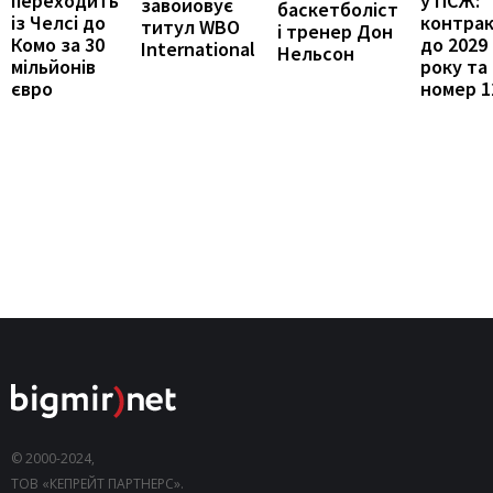
переходить
у ПСЖ:
завойовує
баскетболіст
із Челсі до
контра
титул WBO
і тренер Дон
Комо за 30
до 2029
International
Нельсон
мільйонів
року та
євро
номер 1
© 2000-2024,
ТОВ «КЕПРЕЙТ ПАРТНЕРС».