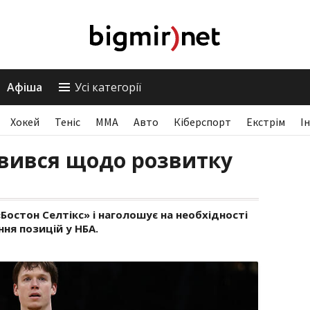
Афіша
Усі категорії
Хокей
Теніс
ММА
Авто
Кіберспорт
Екстрім
І
овився щодо розвитку
«Бостон Селтікс» і наголошує на необхідності
ня позицій у НБА.