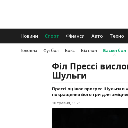
Новини
Спорт
Фінанси
Авто
Техно
Головна
Футбол
Бокс
Біатлон
Баскетбол
Філ Прессі висл
Шульги
Прессі оцінює прогрес Шульги в 
покращення його гри для зміцнен
10 травня, 11:25