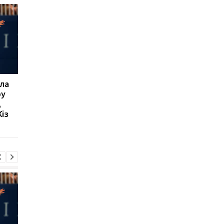
ла
Мікі ван де Вен
Мілан відхиляє
ру
залишається в
пропозицію
,
Тоттенгемі, відмовивши
Галатасарая: Леан
із
Ліверпулю і Барселоні
коштує 50 мільйонів
євро!