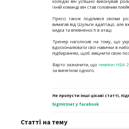
коледжі він успішно виконував роль
їхній команді він став головним пле
Прессі також поділився своїми р
вимагав від Шульги адаптації, але в
кидка та впевненості в атаці.
Тренер наголосив на тому, що укр
вдосконалювати свої навички в набор
підбираннях, щоб зміцнити свою пози
Варто зазначити, що
чемпіон НБА 2
за винятком одного.
Не пропусти інші цікаві статті, пі
bigmir)net у facebook
Статті на тему