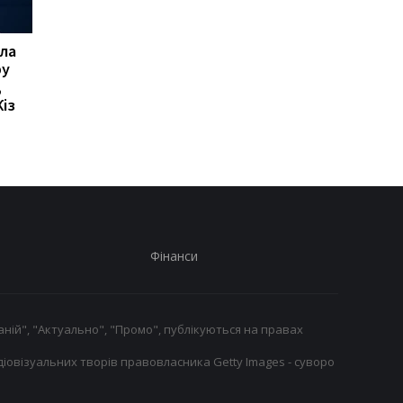
ла
Мікі ван де Вен
Мілан відхиляє
ру
залишається в
пропозицію
,
Тоттенгемі, відмовивши
Галатасарая: Леан
із
Ліверпулю і Барселоні
коштує 50 мільйонів
євро!
Фінанси
ній", "Актуально", "Промо", публікуються на правах
іовізуальних творів правовласника Getty Images - суворо