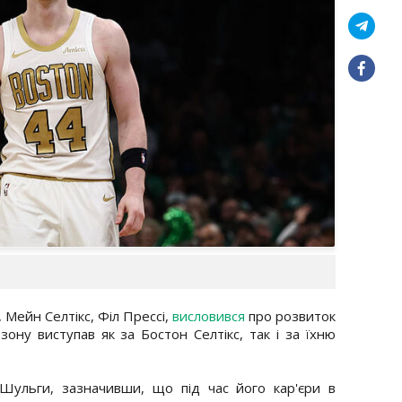
 Мейн Селтікс, Філ Прессі,
висловився
про розвиток
ону виступав як за Бостон Селтікс, так і за їхню
ь Шульги, зазначивши, що під час його кар'єри в