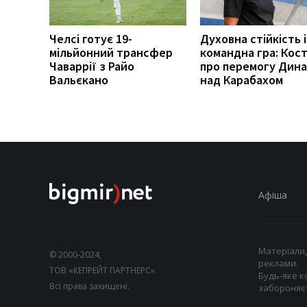
Челсі готує 19-
Духовна стійкість і
мільйонний трансфер
командна гра: Кост
Чаваррії з Райо
про перемогу Дин
Вальєкано
над Карабахом
Афіша
Матеріали,
© 2000-2024,
реклами.
ТОВ «КЕПРЕЙТ ПАРТНЕРС».
Будь-яке к
Всі права захищені.
забороняєт