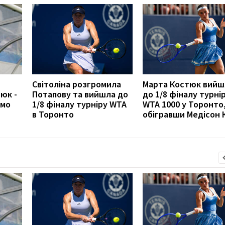
Світоліна розгромила
Марта Костюк вийш
юк -
Потапову та вийшла до
до 1/8 фіналу турні
амо
1/8 фіналу турніру WTA
WTA 1000 у Торонто
в Торонто
обігравши Медісон К