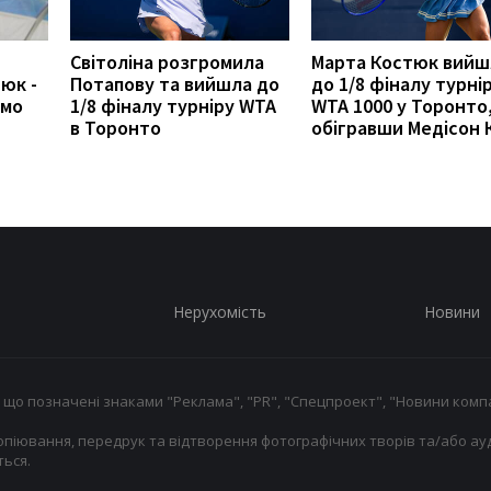
Світоліна розгромила
Марта Костюк вийш
юк -
Потапову та вийшла до
до 1/8 фіналу турні
амо
1/8 фіналу турніру WTA
WTA 1000 у Торонто
в Торонто
обігравши Медісон К
Нерухомість
Новини
 що позначені знаками "Реклама", "PR", "Спецпроект", "Новини компа
опіювання, передрук та відтворення фотографічних творів та/або ауд
ься.