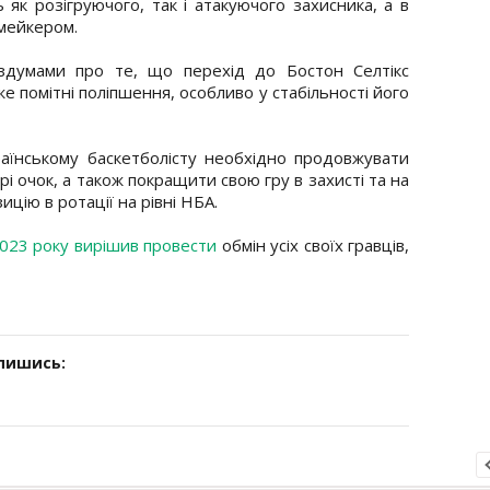
 як розігруючого, так і атакуючого захисника, а в
ймейкером.
оздумами про те, що перехід до Бостон Селтікс
же помітні поліпшення, особливо у стабільності його
аїнському баскетболісту необхідно продовжувати
і очок, а також покращити свою гру в захисті та на
цію в ротації на рівні НБА.
023 року вирішив провести
обмін усіх своїх гравців,
дпишись: