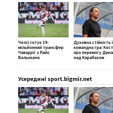
Челсі готує 19-
Духовна стійкість і
мільйонний трансфер
командна гра: Кост
Чаваррії з Райо
про перемогу Дин
Вальєкано
над Карабахом
Усередині sport.bigmir.net