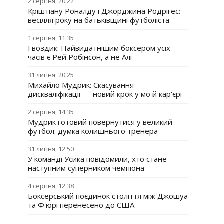
2 серпня, 20:22
Кріштіану Роналду і Джорджина Родрігес:
весілля року на батьківщині футболіста
1 серпня, 11:35
Гвоздик: Найвидатнішим боксером усіх
часів є Рей Робінсон, а не Алі
31 липня, 20:25
Михайло Мудрик: Скасування
дискваліфікації — новий крок у моїй кар'єрі
2 серпня, 14:35
Мудрик готовий повернутися у великий
футбол: думка колишнього тренера
31 липня, 12:50
У команді Усика повідомили, хто стане
наступним суперником чемпіона
4 серпня, 12:38
Боксерський поєдинок століття між Джошуа
та Ф'юрі перенесено до США