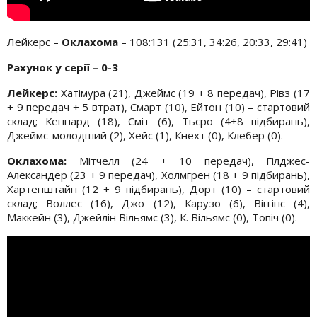
Лейкерс –
Оклахома
– 108:131 (25:31, 34:26, 20:33, 29:41)
Рахунок у серії – 0-3
Лейкерс:
Хатімура (21), Джеймс (19 + 8 передач), Рівз (17
+ 9 передач + 5 втрат), Смарт (10), Ейтон (10) – стартовий
склад; Кеннард (18), Сміт (6), Тьєро (4+8 підбирань),
Джеймс-молодший (2), Хейс (1), Кнехт (0), Клебер (0).
Оклахома:
Мітчелл (24 + 10 передач), Гілджес-
Александер (23 + 9 передач), Холмгрен (18 + 9 підбирань),
Хартенштайн (12 + 9 підбирань), Дорт (10) – стартовий
склад; Воллес (16), Джо (12), Карузо (6), Віггінс (4),
Маккейн (3), Джейлін Вільямс (3), К. Вільямс (0), Топіч (0).