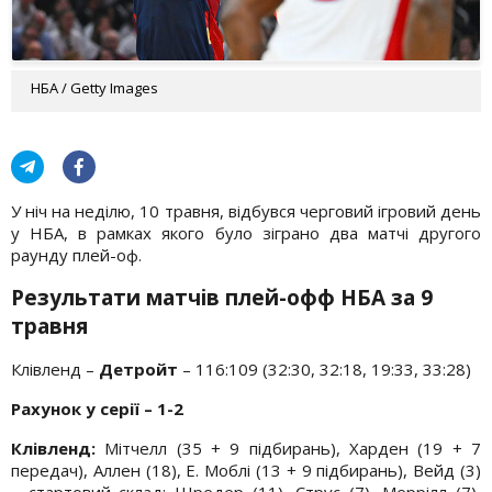
НБА / Getty Images
У ніч на неділю, 10 травня, відбувся черговий ігровий день
у НБА, в рамках якого було зіграно два матчі другого
раунду плей-оф.
Результати матчів плей-офф НБА за 9
травня
Клівленд –
Детройт
– 116:109 (32:30, 32:18, 19:33, 33:28)
Рахунок у серії – 1-2
Клівленд:
Мітчелл (35 + 9 підбирань), Харден (19 + 7
передач), Аллен (18), Е. Моблі (13 + 9 підбирань), Вейд (3)
– стартовий склад; Шредер (11), Струс (7), Меррілл (7),