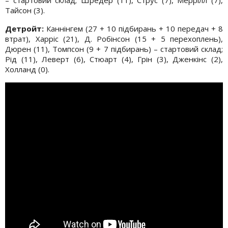
Тайсон (3).
Детройт:
Каннінгем (27 + 10 підбирань + 10 передач + 8
втрат), Харріс (21), Д. Робінсон (15 + 5 перехоплень),
Дюрен (11), Томпсон (9 + 7 підбирань) – стартовий склад;
Рід (11), Леверт (6), Стюарт (4), Грін (3), Дженкінс (2),
Холланд (0).