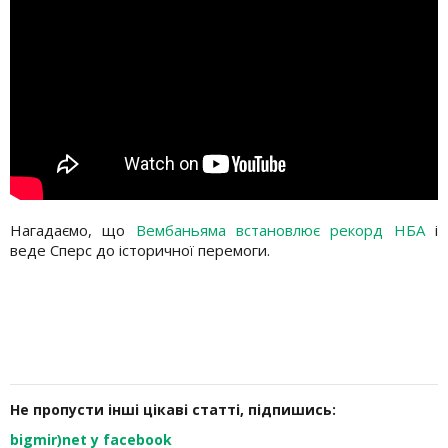
Нагадаємо, що
Вембаньяма встановлює рекорд НБА
і
веде Сперс до історичної перемоги.
Не пропусти інші цікаві статті, підпишись:
bigmir)net у facebook