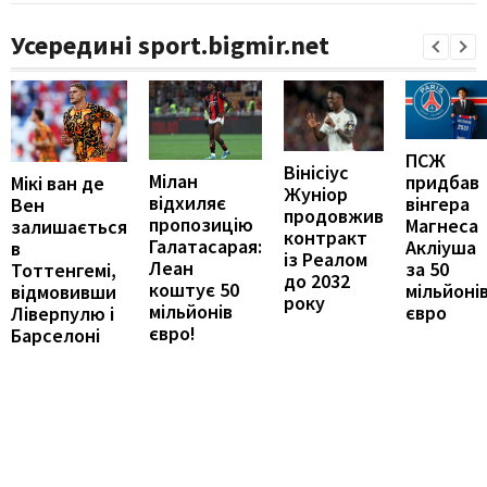
Усередині sport.bigmir.net
ПСЖ
Вінісіус
Мілан
придбав
Мікі ван де
Жуніор
відхиляє
вінгера
Вен
продовжив
пропозицію
Магнеса
залишається
контракт
Галатасарая:
Акліуша
в
із Реалом
Леан
за 50
Тоттенгемі,
до 2032
коштує 50
мільйоні
відмовивши
року
мільйонів
євро
Ліверпулю і
євро!
Барселоні