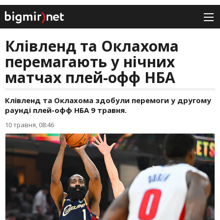
Клівленд та Оклахома
перемагають у нічних
матчах плей-офф НБА
Клівленд та Оклахома здобули перемоги у другому
раунді плей-офф НБА 9 травня.
10 травня, 08:46