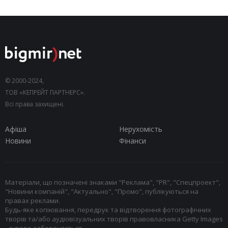
© 2000-2024,
ТОВ «КЕПРЕЙТ ПАРТНЕРС».
Всі права захищені.
Афіша
Нерухомість
Новини
Фінанси
Матеріали, що позначені знаками "Реклама", "PR", "Спецпроект",
"Новини компаній", "Актуально", "Промо", публікуються на
правах реклами.
Будь-яке копіювання, передрук та відтворення фотографічних
творів та/або аудіовізуальних творів правовласника Getty Images