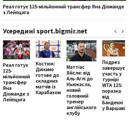
Реал готує 125-мільйонний трансфер Яна Діоманде
з Лейпцига
Усередині sport.bigmir.net
Подрез
Костюк:
Реал готує
Маттіас
завершує
Динамо
125-
Яйсле: від
участь у
готове до
мільйонний
Аль-Аглі до
турнірі
складних
трансфер
Ньюкасла,
WTA 125:
матчів із
Яна
новий
поразка
Карабахом
Діоманде з
головний
від
Лейпцига
тренер
Бандеккі
англійського
у Варшаві
клубу