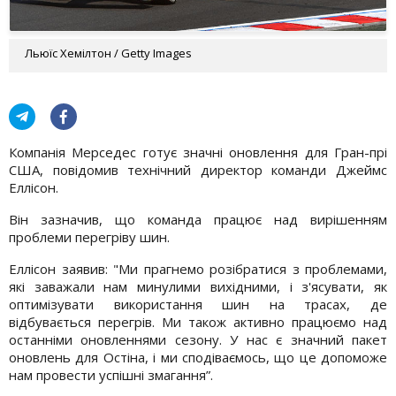
Льюїс Хемілтон / Getty Images
Компанія Мерседес готує значні оновлення для Гран-прі
США, повідомив технічний директор команди Джеймс
Еллісон.
Він зазначив, що команда працює над вирішенням
проблеми перегріву шин.
Еллісон заявив: "Ми прагнемо розібратися з проблемами,
які заважали нам минулими вихідними, і з'ясувати, як
оптимізувати використання шин на трасах, де
відбувається перегрів. Ми також активно працюємо над
останніми оновленнями сезону. У нас є значний пакет
оновлень для Остіна, і ми сподіваємось, що це допоможе
нам провести успішні змагання”.