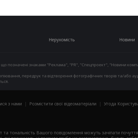
Нерухомість
Новини
 що позначені знаками "Реклама", "PR", "Спецпроект", "Новини компа
опіювання, передрук та відтворення фотографічних творів та/або ауд
ься.
ися з нами
|
Розмістити свої відеоматеріали
|
Угода Користув
ст та тональність Вашого повідомлення можуть зачіпати почутт