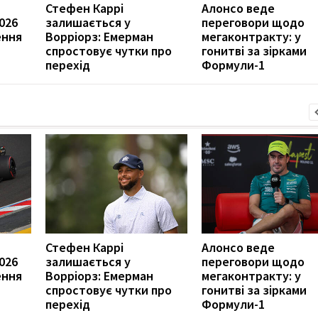
Стефен Каррі
Алонсо веде
026
залишається у
переговори щодо
ення
Ворріорз: Емерман
мегаконтракту: у
спростовує чутки про
гонитві за зірками
перехід
Формули-1
Стефен Каррі
Алонсо веде
026
залишається у
переговори щодо
ення
Ворріорз: Емерман
мегаконтракту: у
спростовує чутки про
гонитві за зірками
перехід
Формули-1