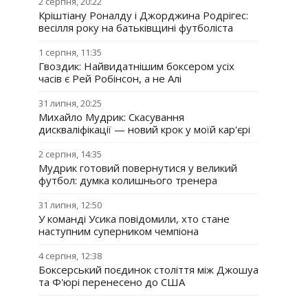
2 серпня, 20:22
Кріштіану Роналду і Джорджина Родрігес:
весілля року на батьківщині футболіста
1 серпня, 11:35
Гвоздик: Найвидатнішим боксером усіх
часів є Рей Робінсон, а не Алі
31 липня, 20:25
Михайло Мудрик: Скасування
дискваліфікації — новий крок у моїй кар'єрі
2 серпня, 14:35
Мудрик готовий повернутися у великий
футбол: думка колишнього тренера
31 липня, 12:50
У команді Усика повідомили, хто стане
наступним суперником чемпіона
4 серпня, 12:38
Боксерський поєдинок століття між Джошуа
та Ф'юрі перенесено до США