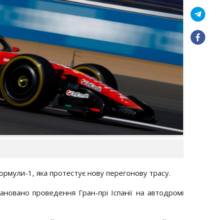
мули-1, яка протестує нову перегонову трасу.
лановано проведення Гран-прі Іспанії на автодромі