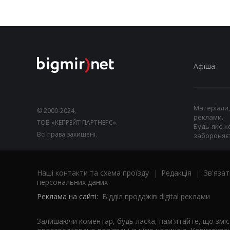
Афіша
Матеріали,
© 2000-2024,
реклами.
ТОВ «КЕПРЕЙТ ПАРТНЕРС».
Будь-яке к
Всі права захищені.
забороняєт
Наші контакти та схема проїзду
|
Редакція
|
Зв'язат
персональних даних
Реклама на сайті:
Відділ продажів digital реклами
Залишаючи коментар, будь ласка, пам'ятайте, що змі