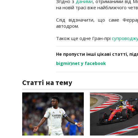
Згідно з
даними
, отриманими від M
на новій трасі вже найближчого четв
Слід відзначити, що саме Ферр
автодром.
Також ще одне Гран-прі
супроводж
Не пропусти інші цікаві статті, пі
bigmir)net у facebook
Статті на тему