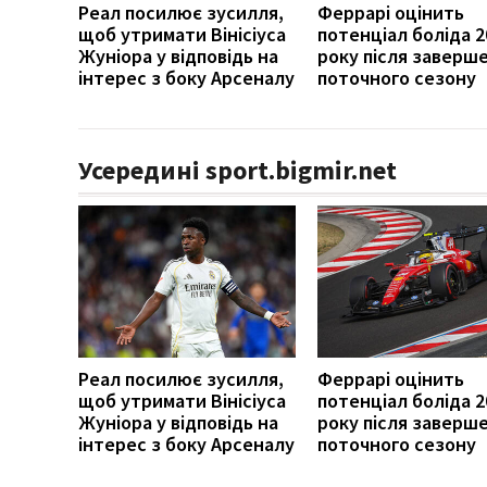
Реал посилює зусилля,
Феррарі оцінить
щоб утримати Вінісіуса
потенціал боліда 2
Жуніора у відповідь на
року після заверш
інтерес з боку Арсеналу
поточного сезону
Усередині sport.bigmir.net
Реал посилює зусилля,
Феррарі оцінить
щоб утримати Вінісіуса
потенціал боліда 2
Жуніора у відповідь на
року після заверш
інтерес з боку Арсеналу
поточного сезону