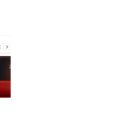
Ліверпуль і ПСЖ:
ФІФА підтримує
боротьба за Барколя
Інфантіно, попри
триває, ціна питання
скандали: плани на
150 мільйонів євро
майбутнє та захист
репутації
Ліверпуль і ПСЖ:
ФІФА підтримує
боротьба за Барколя
Інфантіно, попри
триває, ціна питання
скандали: плани на
150 мільйонів євро
майбутнє та захист
репутації