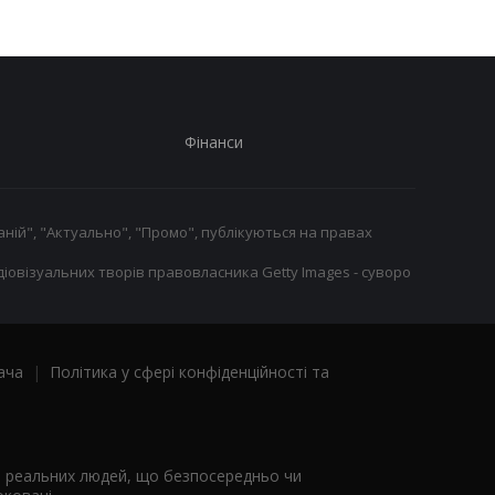
Фінанси
ній", "Актуально", "Промо", публікуються на правах
іовізуальних творів правовласника Getty Images - суворо
ача
|
Політика у сфері конфіденційності та
я реальних людей, що безпосередньо чи