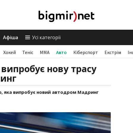
Афіша
Усі категорії
Хокей
Теніс
ММА
Авто
Кіберспорт
Екстрім
Ін
випробує нову трасу
инг
, яка випробує новий автодром Мадринг