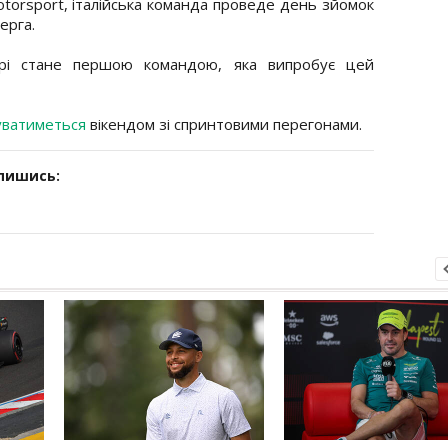
otorsport, італійська команда проведе день зйомок
ерга.
арі стане першою командою, яка випробує цей
уватиметься
вікендом зі спринтовими перегонами.
дпишись: