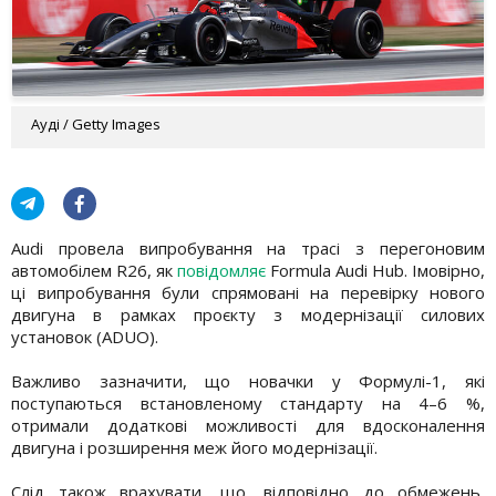
Ауді / Getty Images
Audi провела випробування на трасі з перегоновим
автомобілем R26, як
повідомляє
Formula Audi Hub. Імовірно,
ці випробування були спрямовані на перевірку нового
двигуна в рамках проєкту з модернізації силових
установок (ADUO).
Важливо зазначити, що новачки у Формулі-1, які
поступаються встановленому стандарту на 4–6 %,
отримали додаткові можливості для вдосконалення
двигуна і розширення меж його модернізації.
Слід також врахувати, що, відповідно до обмежень,