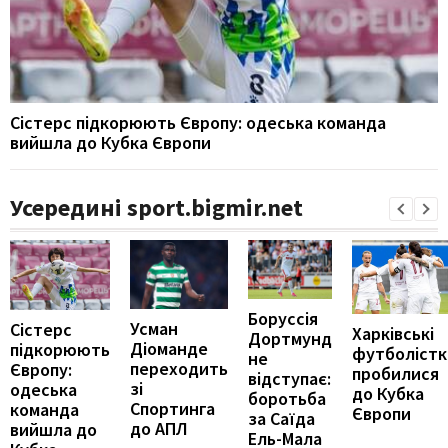
Сістерс підкорюють Європу: одеська команда
вийшла до Кубка Європи
Усередині sport.bigmir.net
Боруссія
Усман
Сістерс
Харківські
Дортмунд
Діоманде
підкорюють
футболістк
не
переходить
Європу:
пробилися
відступає:
зі
одеська
до Кубка
боротьба
Спортинга
команда
Європи
за Саїда
до АПЛ
вийшла до
Ель-Мала