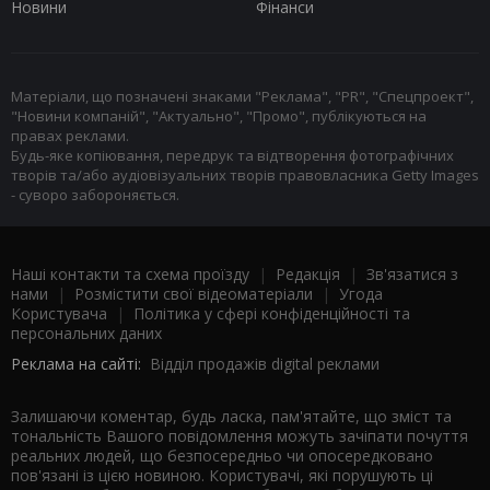
Новини
Фінанси
Матеріали, що позначені знаками "Реклама", "PR", "Спецпроект",
"Новини компаній", "Актуально", "Промо", публікуються на
правах реклами.
Будь-яке копіювання, передрук та відтворення фотографічних
творів та/або аудіовізуальних творів правовласника Getty Images
- суворо забороняється.
Наші контакти та схема проїзду
|
Редакція
|
Зв'язатися з
нами
|
Розмістити свої відеоматеріали
|
Угода
Користувача
|
Політика у сфері конфіденційності та
персональних даних
Реклама на сайті:
Відділ продажів digital реклами
Залишаючи коментар, будь ласка, пам'ятайте, що зміст та
тональність Вашого повідомлення можуть зачіпати почуття
реальних людей, що безпосередньо чи опосередковано
пов'язані із цією новиною. Користувачі, які порушують ці