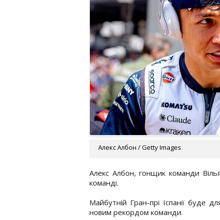
Алекс Албон / Getty Images
Алекс Албон, гонщик команди Віль
команді.
Майбутній Гран-прі Іспанії буде д
новим рекордом команди.