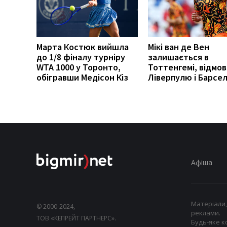
Марта Костюк вийшла
Мікі ван де Вен
до 1/8 фіналу турніру
залишається в
WTA 1000 у Торонто,
Тоттенгемі, відмо
обігравши Медісон Кіз
Ліверпулю і Барсел
Афіша
Матеріали,
© 2000-2024,
реклами.
ТОВ «КЕПРЕЙТ ПАРТНЕРС».
Будь-яке к