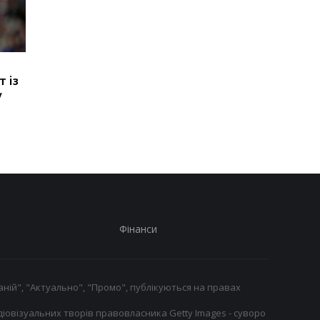
ПСЖ придбав вінгера
FA відмовляється
 із
Магнеса Акліуша за 50
підтримувати
у
мільйонів євро
президента ФІФА
Інфантіно: Втрата
довіри
Фінанси
ній", "Актуально", "Промо", публікуються на правах
іовізуальних творів правовласника Getty Images - суворо