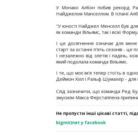
У Монако Албон побив рекорд Рал
Найджелом Манселлом. В Іспанії Ал
"У юності Найджел Менселл був для
як команди Вільямс, так і всієї Форм
І це досягнення означає для мене
старт за останні п'ять сезонів - це п
І незалежно від злетів і падінь, к
який подолала команда Вільямс.
І те, що моє ім'я тепер стоїть в о
Деймон Хілл і Ральф Шумахер - для 
Слід зазначити, що команда Ред Б
змусили Макса Ферстаппена припини
Не пропусти інші цікаві статті, пі
bigmir)net у facebook