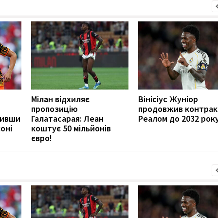
Мілан відхиляє
Вінісіус Жуніор
пропозицію
продовжив контракт
вивши
Галатасарая: Леан
Реалом до 2032 рок
оні
коштує 50 мільйонів
євро!