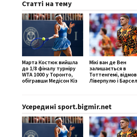
Статті на тему
Марта Костюк вийшла
Мікі ван де Вен
до 1/8 фіналу турніру
залишається в
WTA 1000 у Торонто,
Тоттенгемі, відмо
обігравши Медісон Кіз
Ліверпулю і Барсел
Усередині sport.bigmir.net