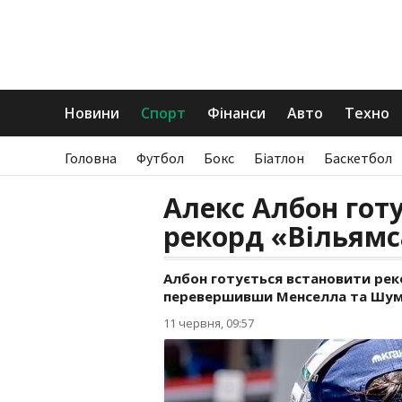
Новини
Спорт
Фінанси
Авто
Техно
Головна
Футбол
Бокс
Біатлон
Баскетбол
Алекс Албон гот
рекорд «Вільямса
Албон готується встановити рекор
перевершивши Менселла та Шум
11 червня, 09:57