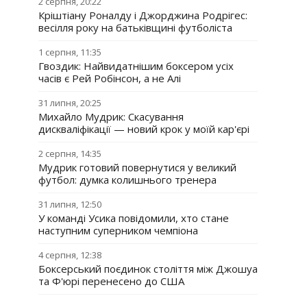
2 серпня, 20:22
Кріштіану Роналду і Джорджина Родрігес:
весілля року на батьківщині футболіста
1 серпня, 11:35
Гвоздик: Найвидатнішим боксером усіх
часів є Рей Робінсон, а не Алі
31 липня, 20:25
Михайло Мудрик: Скасування
дискваліфікації — новий крок у моїй кар'єрі
2 серпня, 14:35
Мудрик готовий повернутися у великий
футбол: думка колишнього тренера
31 липня, 12:50
У команді Усика повідомили, хто стане
наступним суперником чемпіона
4 серпня, 12:38
Боксерський поєдинок століття між Джошуа
та Ф'юрі перенесено до США