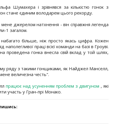
ьфа Шумахера і зрівнявся за кількістю гонок з
бон стане єдиним володарем цього рекорду.
 мене джерелом натхнення - він справжня легенда
ули-1 загалом.
 набагато більше, ніж просто якась цифра. Кожен
лід наполегливої праці всієї команди на базі в Гроуві.
ожна проведена гонка внесла свій вклад у той шлях,
дному ряду з такими гонщиками, як Найджел Манселл,
мене величезна честь".
улл
працює над усуненням проблем з двигуном
, які
ти участь у Гран-прі Монако.
дпишись: