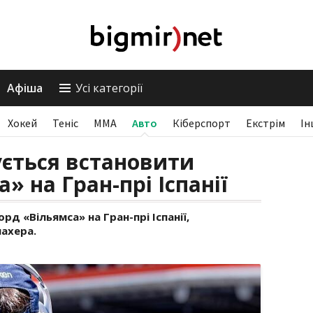
Афіша
Усі категорії
Хокей
Теніс
ММА
Авто
Кіберспорт
Екстрім
Ін
ується встановити
» на Гран-прі Іспанії
д «Вільямса» на Гран-прі Іспанії,
ахера.