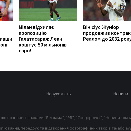
Мілан відхиляє
Вінісіус Жуніор
пропозицію
продовжив контракт
вивши
Галатасарая: Леан
Реалом до 2032 рок
оні
коштує 50 мільйонів
євро!
Нерухомість
Новини
 що позначені знаками "Реклама", "PR", "Спецпроект", "Новини компа
опіювання, передрук та відтворення фотографічних творів та/або ауд