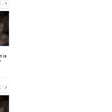
ПСЖ придбав вінгера
FA відмовляється
 із
Магнеса Акліуша за 50
підтримувати
у
мільйонів євро
президента ФІФА
Інфантіно: Втрата
довіри