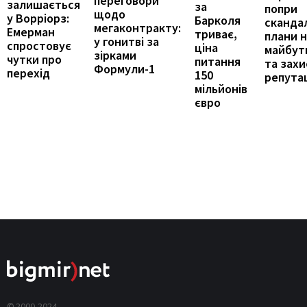
переговори
залишається
за
попри
щодо
у Ворріорз:
Барколя
сканда
мегаконтракту:
Емерман
триває,
плани 
у гонитві за
спростовує
ціна
майбут
зірками
чутки про
питання
та захи
Формули-1
перехід
150
репутац
мільйонів
євро
© 2000-2024,