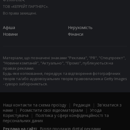
ТОВ «КЕПРЕЙТ ПАРТНЕРС».
Всі права захищені.
Афіша
Нерухомість
Новини
Фінанси
Матеріали, що позначені знаками "Реклама", "PR", "Спецпроект",
"Новини компаній", "Актуально", "Промо", публікуються на
правах реклами.
Будь-яке копіювання, передрук та відтворення фотографічних
творів та/або аудіовізуальних творів правовласника Getty Images
- суворо забороняється.
Наші контакти та схема проїзду
|
Редакція
|
Зв'язатися з
нами
|
Розмістити свої відеоматеріали
|
Угода
Користувача
|
Політика у сфері конфіденційності та
персональних даних
Реклама на сайті:
Відділ продажів digital реклами