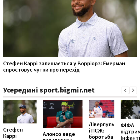
Стефен Каррі залишається у Ворріорз: Емерман
спростовує чутки про перехід
Усередині sport.bigmir.net
Ліверпуль
ФІФА
Стефен
і ПСЖ:
підтри
Алонсо веде
Каррі
боротьба
Інфанті