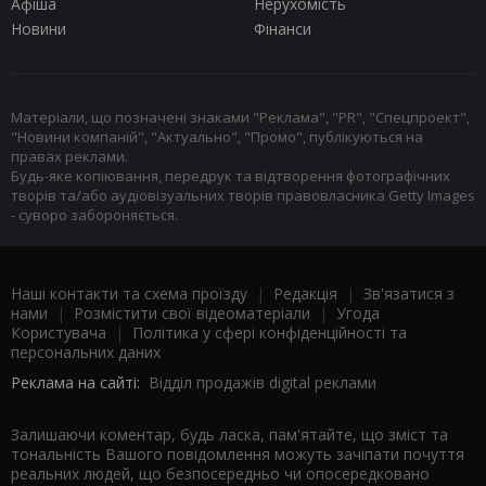
Афіша
Нерухомість
Новини
Фінанси
Матеріали, що позначені знаками "Реклама", "PR", "Спецпроект",
"Новини компаній", "Актуально", "Промо", публікуються на
правах реклами.
Будь-яке копіювання, передрук та відтворення фотографічних
творів та/або аудіовізуальних творів правовласника Getty Images
- суворо забороняється.
Наші контакти та схема проїзду
|
Редакція
|
Зв'язатися з
нами
|
Розмістити свої відеоматеріали
|
Угода
Користувача
|
Політика у сфері конфіденційності та
персональних даних
Реклама на сайті:
Відділ продажів digital реклами
Залишаючи коментар, будь ласка, пам'ятайте, що зміст та
тональність Вашого повідомлення можуть зачіпати почуття
реальних людей, що безпосередньо чи опосередковано