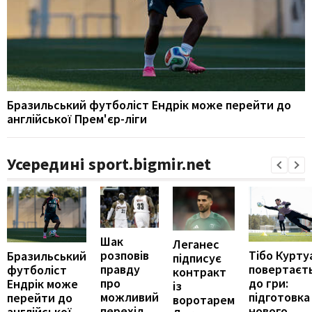
Бразильський футболіст Ендрік може перейти до
англійської Прем'єр-ліги
Усередині sport.bigmir.net
Шак
Леганес
розповів
Тібо Курту
Бразильський
підписує
правду
повертаєт
футболіст
контракт
про
до гри:
Ендрік може
із
можливий
підготовка
перейти до
воротарем
перехід
нового
англійської