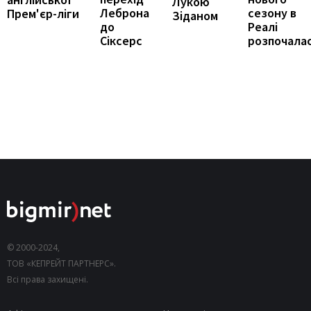
Лукою
Леброна
сезону в
Прем'єр-ліги
Зіданом
до
Реалі
Сіксерс
розпочала
© 2000-2024,
ТОВ «КЕПРЕЙТ ПАРТНЕРС».
Всі права захищені.