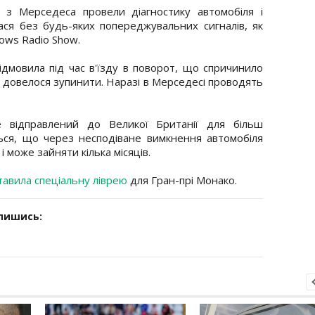
 з Мерседеса провели діагностику автомобіля і
ася без будь-яких попереджувальних сигналів, як
rrows Radio Show.
дмовила під час в'їзду в поворот, що спричинило
 довелося зупинити. Наразі в Мерседесі проводять
 відправлений до Великої Британії для більш
ться, що через несподіване вимкнення автомобіля
 може зайняти кілька місяців.
тавила спеціальну ліврею
для Гран-прі Монако.
дпишись: