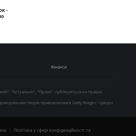
Світоліна розгромила
Марта Костюк вийш
юк -
Потапову та вийшла до
до 1/8 фіналу турнір
мо
1/8 фіналу турніру WTA
WTA 1000 у Торонто,
в Торонто
обігравши Медісон К
Фінанси
ній", "Актуально", "Промо", публікуються на правах
іовізуальних творів правовласника Getty Images - суворо
ача
|
Політика у сфері конфіденційності та