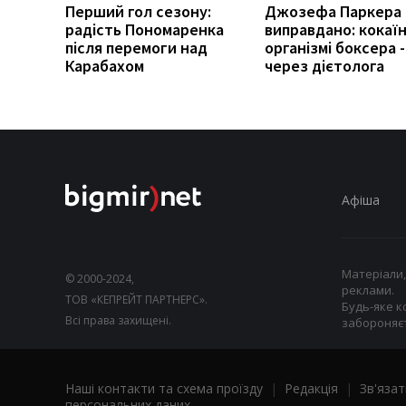
Перший гол сезону:
Джозефа Паркера
радість Пономаренка
виправдано: кокаїн
після перемоги над
організмі боксера -
Карабахом
через дієтолога
Афіша
Матеріали,
© 2000-2024,
реклами.
ТОВ «КЕПРЕЙТ ПАРТНЕРС».
Будь-яке к
Всі права захищені.
забороняєт
Наші контакти та схема проїзду
|
Редакція
|
Зв'язат
персональних даних