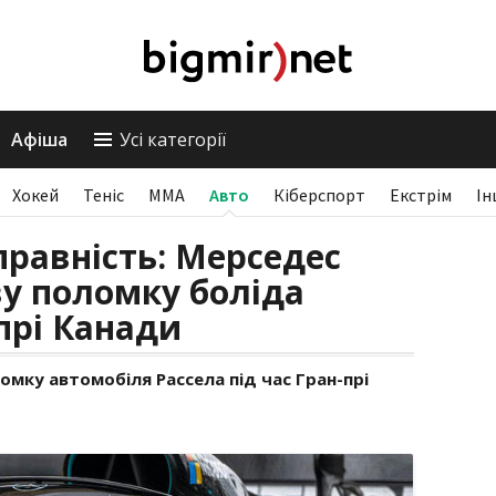
Афіша
Усі категорії
Хокей
Теніс
ММА
Авто
Кіберспорт
Екстрім
Ін
правність: Мерседес
ву поломку боліда
прі Канади
мку автомобіля Рассела під час Гран-прі