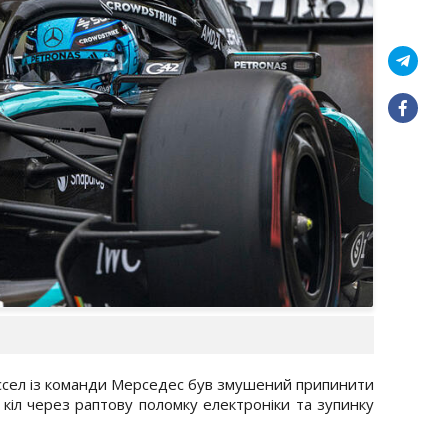
ссел із команди Мерседес був змушений припинити
 кіл через раптову поломку електроніки та зупинку