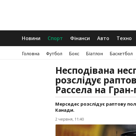
Новини
Спорт
Фінанси
Авто
Техно
Головна
Футбол
Бокс
Біатлон
Баскетбол
Несподівана нес
розслідує рапто
Рассела на Гран-
Мерседес розслідує раптову поло
Канади.
2 червня, 11:40