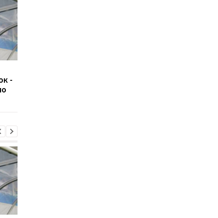
Світоліна розгромила
Марта Костюк вийш
юк -
Потапову та вийшла до
до 1/8 фіналу турнір
мо
1/8 фіналу турніру WTA
WTA 1000 у Торонто,
в Торонто
обігравши Медісон К