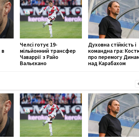
Челсі готує 19-
Духовна стійкість і
 в
мільйонний трансфер
командна гра: Кост
Чаваррії з Райо
про перемогу Дина
Вальєкано
над Карабахом