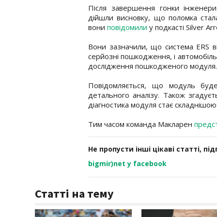
Після завершення гонки інженери
дійшли висновку, що поломка стал
вони
повідомили
у подкасті Silver A
Вони зазначили, що система ERS ві
серйозні пошкодження, і автомобіль
дослідження пошкодженого модуля.
Повідомляється, що модуль буде
детального аналізу. Також згадує
діагностика модуля стає складнішою і
Тим часом команда Макларен
предс
Не пропусти інші цікаві статті, пі
bigmir)net у facebook
Статті на тему