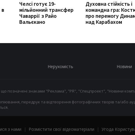
Челсі готує 19-
Духовна стійкість і
 в
мільйонний трансфер
командна гра: Кост
Чаваррії з Райо
про перемогу Дина
Вальєкано
над Карабахом
Нерухомість
Новини
 що позначені знаками "Реклама", "PR", "Спецпроект", "Новини компа
опіювання, передрук та відтворення фотографічних творів та/або ауд
ься.
ися з нами
|
Розмістити свої відеоматеріали
|
Угода Користув