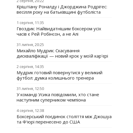
2 серпня, 20:22
Кріштіану Роналду і Джорджина Родрігес:
весілля року на батьківщині футболіста
1 серпня, 11:35
Гвоздик: Найвидатнішим боксером усіх
часів є Рей Робінсон, а не Алі
31 липня, 20:25
Михайло Мудрик: Скасування
дискваліфікації — новий крок у моїй кар'єрі
2 серпня, 14:35
Мудрик готовий повернутися у великий
футбол: думка колишнього тренера
31 липня, 12:50
У команді Усика повідомили, хто стане
наступним суперником чемпіона
4 серпня, 12:38
Боксерський поєдинок століття між Джошуа
та Ф'юрі перенесено до США