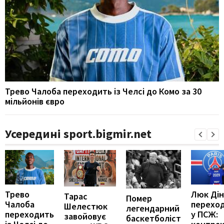
Трево Чалоба переходить із Челсі до Комо за 30
мільйонів євро
Усередині sport.bigmir.net
Трево
Люк Дін
Тарас
Помер
Чалоба
перехо
Шелестюк
легендарний
переходить
у ПСЖ:
завойовує
баскетболіст