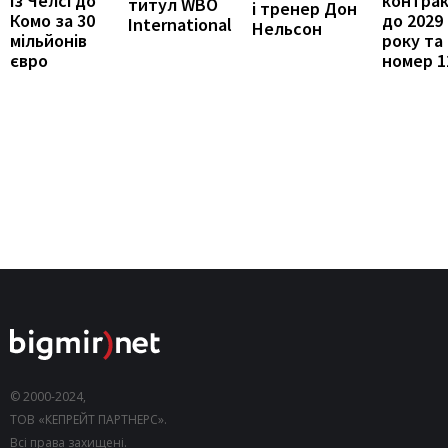
із Челсі до
контра
титул WBO
і тренер Дон
Комо за 30
до 2029
International
Нельсон
мільйонів
року та
євро
номер 1
© 2000-2024,
ТОВ «КЕПРЕЙТ ПАРТНЕРС».
Всі права захищені.