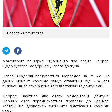
Феррарі / Getty Images
Motrorsport поширив інформацію про плани Феррарі
щодо суттєвої модернізації свого двигуна.
Наразі Скудерія поступається Мерседес на 25 к.с. На
даний момент команда очікує схвалення від ФІА для
включення до списку команд із відстаючими двигунами.
Феррарі намітила два етапи модернізації двигуна.
Перший етап передбачається провести до Гран-прі
Австрії, що дозволить зменшити відставання команди
удвічі.