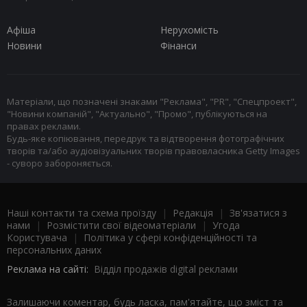
Афіша
Нерухомість
Новини
Фінанси
Матеріали, що позначені знаками "Реклама", "PR", "Спецпроект",
"Новини компаній", "Актуально", "Промо", публікуються на
правах реклами.
Будь-яке копіювання, передрук та відтворення фотографічних
творів та/або аудіовізуальних творів правовласника Getty Images
- суворо забороняється.
Наші контакти та схема проїзду
|
Редакція
|
Зв'язатися з
нами
|
Розмістити свої відеоматеріали
|
Угода
Користувача
|
Політика у сфері конфіденційності та
персональних даних
Реклама на сайті:
Відділ продажів digital реклами
Залишаючи коментар, будь ласка, пам'ятайте, що зміст та