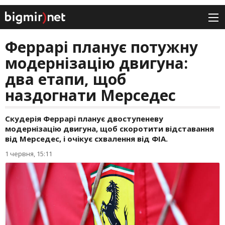
Феррарі планує потужну
модернізацію двигуна:
два етапи, щоб
наздогнати Мерседес
Скудерія Феррарі планує двоступеневу
модернізацію двигуна, щоб скоротити відставання
від Мерседес, і очікує схвалення від ФІА.
1 червня, 15:11