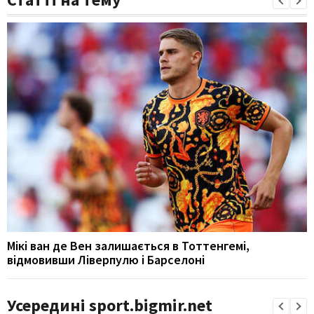
Мікі ван де Вен залишається в Тоттенгемі,
відмовивши Ліверпулю і Барселоні
Усередині sport.bigmir.net