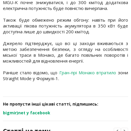
MGU-K почне знижуватися, і до 300 км/год додаткова
електрична потужність буде повністю вичерпана.
Також буде обмежено режим обгону: навіть при його
активації пікова потужність акумулятора в 350 кВт буде
доступна лише до швидкості 200 км/год.
Джерело підтверджує, що всі ці заходи вживаються з
метою забезпечення безпеки, з огляду на особливості
міської траси в Монако, де багато повільних поворотів і
можливостей для відновлення енергії.
Раніше стало відомо, що
Гран-прі Монако втратило
зони
Straight Mode у Формулі-1.
Не пропусти інші цікаві статті, підпишись:
bigmir)net у facebook
Статті на тему