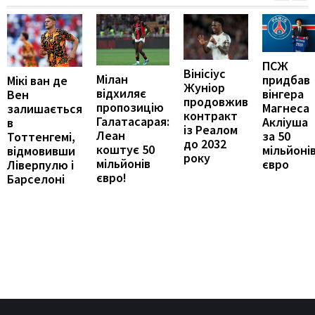
ПСЖ
Вінісіус
Мілан
придбав
Мікі ван де
Жуніор
відхиляє
вінгера
Вен
продовжив
пропозицію
Магнеса
залишається
контракт
Галатасарая:
Акліуша
в
із Реалом
Леан
за 50
Тоттенгемі,
до 2032
коштує 50
мільйоні
відмовивши
року
мільйонів
євро
Ліверпулю і
євро!
Барселоні