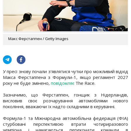
Макс Ферстаппен / Getty Images
У пресі знову почали з'являтися чутки про можливий відхід
Макса Ферстаппена з Формули-1, якщо регламент 2027
року не буде змінено,
повідомляє
The Race.
Зазначимо, що Ферстаппен, гонщик з Нідерландів,
висловив своє розчарування автомобілями нового
покоління, вважаючи їх надто складними в керуванні.
Формула-1 та Міжнародна автомобільна федерація (ФІА)
стурбовані перспективою втрати чотириразового
чемпіона і намагаються переконати команди в