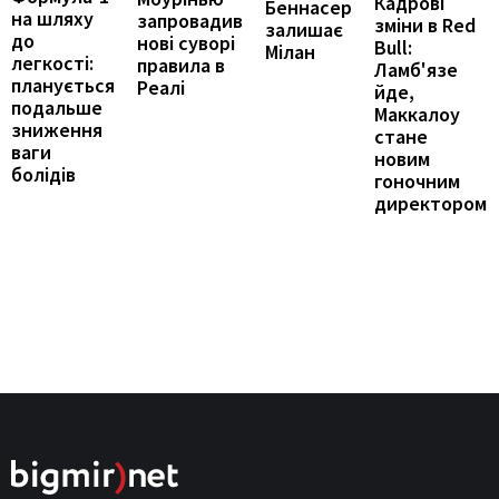
Кадрові
Беннасер
на шляху
запровадив
зміни в Red
залишає
до
нові суворі
Bull:
Мілан
легкості:
правила в
Ламб'язе
планується
Реалі
йде,
подальше
Маккалоу
зниження
стане
ваги
новим
болідів
гоночним
директором