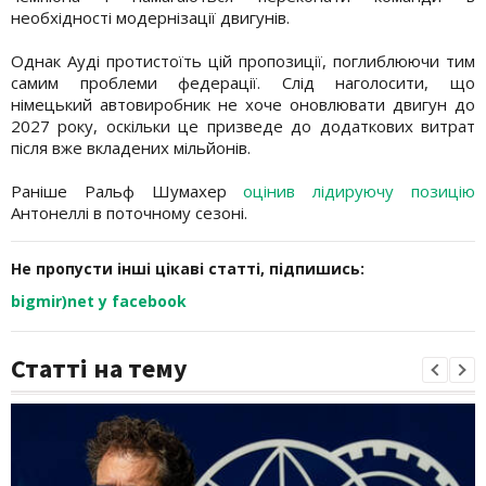
необхідності модернізації двигунів.
Однак Ауді протистоїть цій пропозиції, поглиблюючи тим
самим проблеми федерації. Слід наголосити, що
німецький автовиробник не хоче оновлювати двигун до
2027 року, оскільки це призведе до додаткових витрат
після вже вкладених мільйонів.
Раніше Ральф Шумахер
оцінив лідируючу позицію
Антонеллі в поточному сезоні.
Не пропусти інші цікаві статті, підпишись:
bigmir)net у facebook
Статті на тему