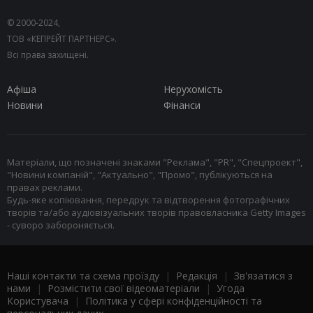
© 2000-2024,
ТОВ «КЕПРЕЙТ ПАРТНЕРС».
Всі права захищені.
Афіша
Нерухомість
Новини
Фінанси
Матеріали, що позначені знаками "Реклама", "PR", "Спецпроект",
"Новини компаній", "Актуально", "Промо", публікуються на
правах реклами.
Будь-яке копіювання, передрук та відтворення фотографічних
творів та/або аудіовізуальних творів правовласника Getty Images
- суворо забороняється.
Наші контакти та схема проїзду
|
Редакція
|
Зв'язатися з
нами
|
Розмістити свої відеоматеріали
|
Угода
Користувача
|
Політика у сфері конфіденційності та