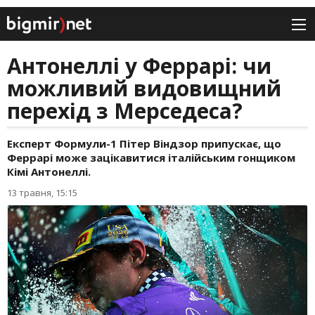
Антонеллі у Феррарі: чи
можливий видовищний
перехід з Мерседеса?
Експерт Формули-1 Пітер Віндзор припускає, що
Феррарі може зацікавитися італійським гонщиком
Кімі Антонеллі.
13 травня, 15:15