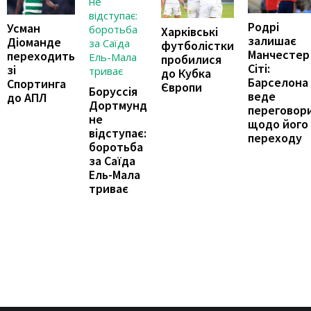
Родрі
Усман
Харківські
залишає
Діоманде
футболістки
Манчестер
переходить
пробилися
Сіті:
зі
до Кубка
Барселона
Спортинга
Європи
Боруссія
веде
до АПЛ
Дортмунд
переговор
не
щодо його
відступає:
переходу
боротьба
за Саїда
Ель-Мала
триває