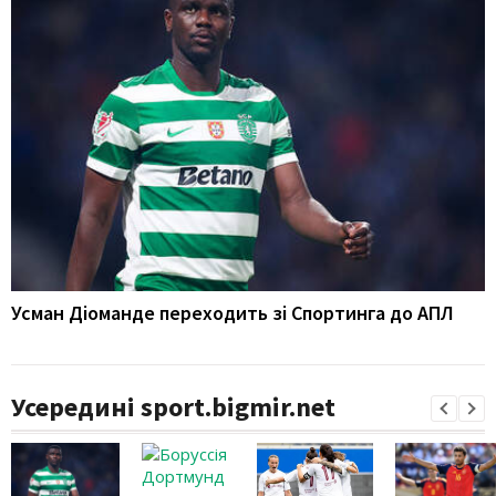
Усман Діоманде переходить зі Спортинга до АПЛ
Усередині sport.bigmir.net