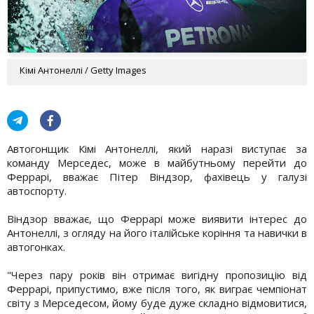
Кімі Антонеллі / Getty Images
Автогонщик Кімі Антонеллі, який наразі виступає за
команду Мерседес, може в майбутньому перейти до
Феррарі, вважає Пітер Віндзор, фахівець у галузі
автоспорту.
Віндзор вважає, що Феррарі може виявити інтерес до
Антонеллі, з огляду на його італійське коріння та навички в
автогонках.
"Через пару років він отримає вигідну пропозицію від
Феррарі, припустимо, вже після того, як виграє чемпіонат
світу з Мерседесом, йому буде дуже складно відмовитися,