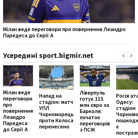
Мілан веде переговори про повернення Леандро
Паредеса до Серії А
Усередині sport.bigmir.net
Мілан веде
Ліверпуль
Напад на
Росія ат
переговори
готує 115
стадіон: матч
Одесу:
про
млн євро за
УПЛ
стадіон
повернення
Барколя:
Чорноморець
Чорном
Леандро
початок
проти Колоса
пошкод
Паредеса
переговорів
перенесено
є
до Серії А
з ПСЖ
постраж