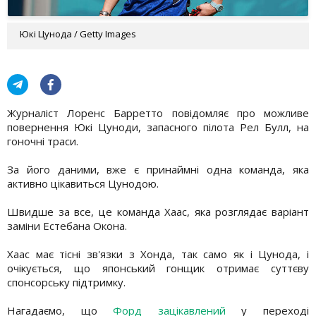
Юкі Цунода / Getty Images
Журналіст Лоренс Барретто повідомляє про можливе
повернення Юкі Цуноди, запасного пілота Рел Булл, на
гоночні траси.
За його даними, вже є принаймні одна команда, яка
активно цікавиться Цунодою.
Швидше за все, це команда Хаас, яка розглядає варіант
заміни Естебана Окона.
Хаас має тісні зв'язки з Хонда, так само як і Цунода, і
очікується, що японський гонщик отримає суттєву
спонсорську підтримку.
Нагадаємо, що
Форд зацікавлений
у переході