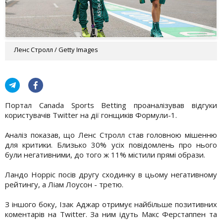
Ленс Стролл / Getty Images
Портал Canada Sports Betting проаналізував відгуки
користувачів Twitter на дії гонщиків Формули-1.
Аналіз показав, що Ленс Стролл став головною мішенню
для критики. Близько 30% усіх повідомлень про нього
були негативними, до того ж 11% містили прямі образи.
Ландо Норріс посів другу сходинку в цьому негативному
рейтингу, а Ліам Лоусон - третю.
З іншого боку, Ізак Аджар отримує найбільше позитивних
коментарів на Twitter. За ним ідуть Макс Ферстаппен та