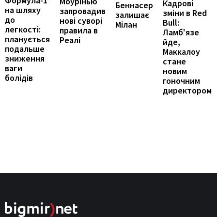
Формула-1
Моурінью
Кадрові
Беннасер
на шляху
запровадив
зміни в Red
залишає
до
нові суворі
Bull:
Мілан
легкості:
правила в
Ламб'язе
планується
Реалі
йде,
подальше
Маккалоу
зниження
стане
ваги
новим
болідів
гоночним
директором