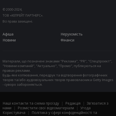
© 2000-2024,
ТОВ «КЕПРЕЙТ ПАРТНЕРС».
Всі права захищені.
Афіша
Нерухомість
Новини
Фінанси
Матеріали, що позначені знаками "Реклама", "PR", "Спецпроект",
"Новини компаній", "Актуально", "Промо", публікуються на
правах реклами.
Будь-яке копіювання, передрук та відтворення фотографічних
творів та/або аудіовізуальних творів правовласника Getty Images
- суворо забороняється.
Наші контакти та схема проїзду
|
Редакція
|
Зв'язатися з
нами
|
Розмістити свої відеоматеріали
|
Угода
Користувача
|
Політика у сфері конфіденційності та