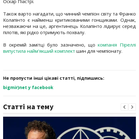
Оскар Піастрі.
Також варто нагадати, що чинний чемпіон світу та Франко
Колапінто є найменш критикованими гонщиками. Однак,
незважаючи на це, аргентинець Колапінто лідирує серед
пілотів, які рідко отримують похвалу.
В окремій замітці було зазначено, що
компанія Піреллі
випустила найм'якший комплект
шин для чемпіонату.
Не пропусти інші цікаві статті, підпишись:
bigmir)net у facebook
Статті на тему