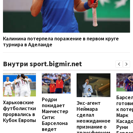
Калинина потерпела поражение в первом круге
турнира в Аделаиде
Внутри sport.bigmir.net
Барсе
Родри
Харьковские
Экс-агент
готови
покидает
футболистки
Неймара
к поте
Манчестер
прорвались в
сделал
Марк
Сити:
Кубок Европы
неожиданное
Касадо
Барселона
признание о
Руни
ведет
трансферном
Барда