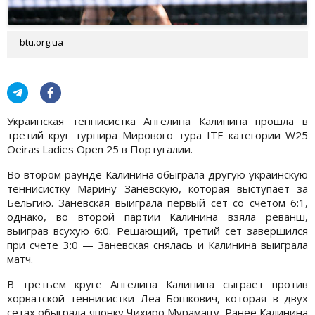
btu.org.ua
Украинская теннисистка Ангелина Калинина прошла в
третий круг турнира Мирового тура ITF категории W25
Oeiras Ladies Open 25 в Португалии.
Во втором раунде Калинина обыграла другую украинскую
теннисистку Марину Заневскую, которая выступает за
Бельгию. Заневская выиграла первый сет со счетом 6:1,
однако, во второй партии Калинина взяла реванш,
выиграв всухую 6:0. Решающий, третий сет завершился
при счете 3:0 — Заневская снялась и Калинина выиграла
матч.
В третьем круге Ангелина Калинина сыграет против
хорватской теннисистки Леа Бошкович, которая в двух
сетах обыграла японку Чихиро Мурамацу. Ранее Калинина