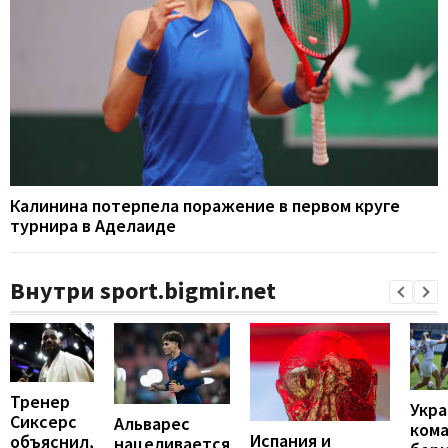
Калинина потерпела поражение в первом круге
турнира в Аделаиде
Внутри sport.bigmir.net
Тренер
Укра
Сиксерс
Альварес
ком
Испания и
объяснил,
нацеливается