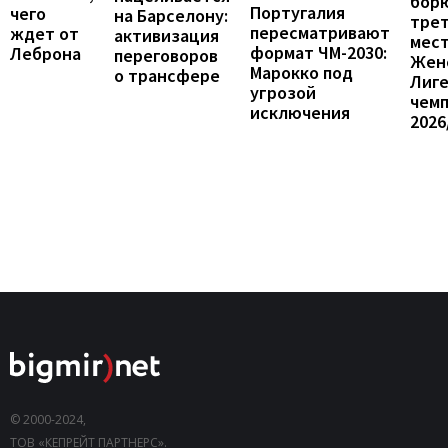
борю
Португалия
чего
на Барселону:
тре
пересматривают
ждет от
активизация
мест
формат ЧМ-2030:
Леброна
переговоров
Жен
Марокко под
о трансфере
Лиг
угрозой
чем
исключения
2026
© 2000-2024,
ТОВ «КЕПРЕЙТ ПАРТНЕРС».