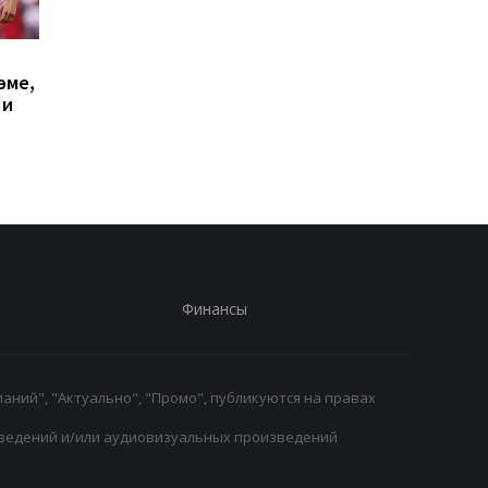
Милан отвергает
Винисиус Жуниор
эме,
предложение
продлил контракт с
 и
Галатасарая: Леан
Реалом до 2032 года
стоит 50 миллионов
евро!
Финансы
аний", "Актуально", "Промо", публикуются на правах
ведений и/или аудиовизуальных произведений