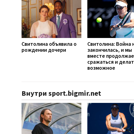
Свитолина объявила о
Свитолина: Война 
рождении дочери
закончилась, и мы
вместе продолжа
сражаться и делат
возможное
Внутри sport.bigmir.net