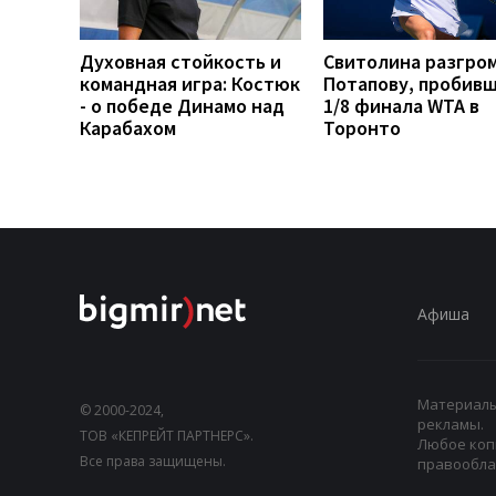
Духовная стойкость и
Свитолина разгро
командная игра: Костюк
Потапову, пробивш
- о победе Динамо над
1/8 финала WTA в
Карабахом
Торонто
Афиша
Материалы,
© 2000-2024,
рекламы.
ТОВ «КЕПРЕЙТ ПАРТНЕРС».
Любое коп
Все права защищены.
правооблад