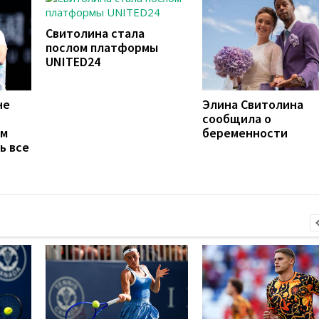
Свитолина стала
послом платформы
UNITED24
не
Элина Свитолина
сообщила о
ем
беременности
ь все