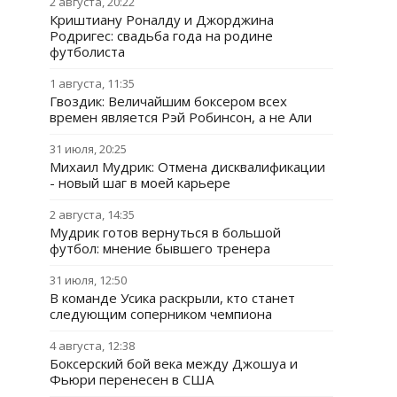
2 августа, 20:22
Криштиану Роналду и Джорджина
Родригес: свадьба года на родине
футболиста
1 августа, 11:35
Гвоздик: Величайшим боксером всех
времен является Рэй Робинсон, а не Али
31 июля, 20:25
Михаил Мудрик: Отмена дисквалификации
- новый шаг в моей карьере
2 августа, 14:35
Мудрик готов вернуться в большой
футбол: мнение бывшего тренера
31 июля, 12:50
В команде Усика раскрыли, кто станет
следующим соперником чемпиона
4 августа, 12:38
Боксерский бой века между Джошуа и
Фьюри перенесен в США