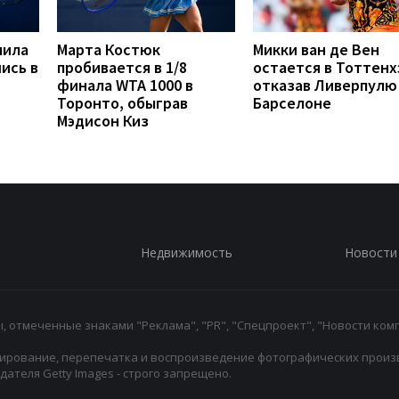
мила
Марта Костюк
Микки ван де Вен
ись в
пробивается в 1/8
остается в Тоттенх
финала WTA 1000 в
отказав Ливерпулю
Торонто, обыграв
Барселоне
Мэдисон Киз
Недвижимость
Новости
 отмеченные знаками "Реклама", "PR", "Спецпроект", "Новости комп
ирование, перепечатка и воспроизведение фотографических произ
ателя Getty Images - строго запрещено.