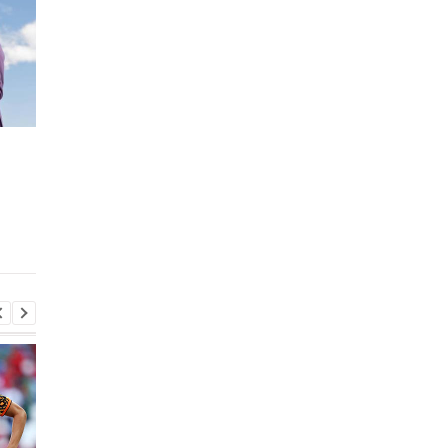
Свитолина: Молюсь,
Свитолина: Если
чтобы война
российские тенниси
закончилась и я могла
не высказываются
поехать домой
против войны,
отстранять их -
правильное решени