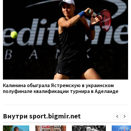
Калинина обыграла Ястремскую в украинском
полуфинале квалификации турнира в Аделаиде
Внутри sport.bigmir.net