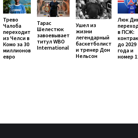
Люк Ди
Трево
Тарас
Ушел из
перехо
Чалоба
Шелестюк
жизни
в ПСЖ:
переходит
завоевывает
легендарный
контра
из Челси в
титул WBO
баскетболист
до 2029
Комо за 30
International
и тренер Дон
года и
миллионов
Нельсон
номер 1
евро