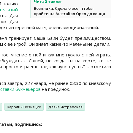
Читай также:
Я только
Возняцки: Сделаю все, чтобы
тельный
пройти на Australian Open до конца
ить. Для
ок. Для
будет интересный матч, очень эмоциональный.
меня тренирует Саша Баин будет преимуществом,
м с ее игрой. Он знает какие-то маленькие детали.
нное мнение о ней и как мне нужно с ней играть.
бсуждать с Сашей, но когда ты на корте, то не
 просто играешь так, как чувствуешь“, - отметила
ся завтра, 22 января, не ранее 03:30 по киевскому
 ставки букмекеров
на поединок.
Каролин Возняцки
Даяна Ястремская
татьи, подпишись: