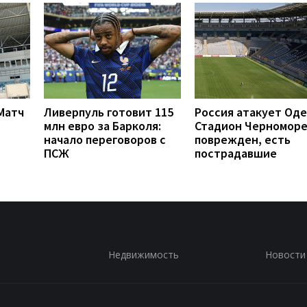
 Матч
Ливерпуль готовит 115
Россия атакует Оде
млн евро за Барколя:
Стадион Черномор
начало переговоров с
поврежден, есть
ПСЖ
пострадавшие
Недвижимость
Новости