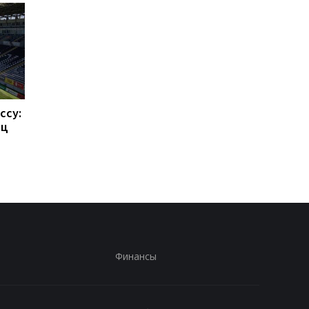
ссу:
Такехиро Томиясу: из
Барселона привлека
ец
Арсенала в Кристал
Родри: Трансферны
Пэлас
переход на 70
миллионов евро
Финансы