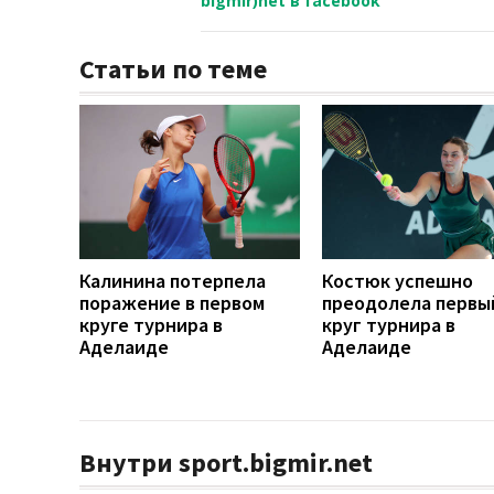
bigmir)net в facebook
Статьи по теме
Калинина потерпела
Костюк успешно
поражение в первом
преодолела первы
круге турнира в
круг турнира в
Аделаиде
Аделаиде
Внутри sport.bigmir.net