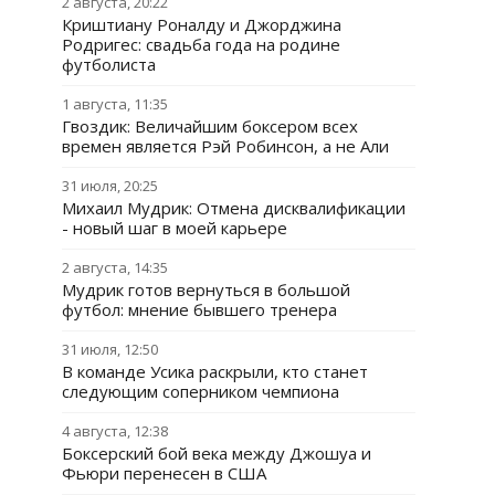
2 августа, 20:22
Криштиану Роналду и Джорджина
Родригес: свадьба года на родине
футболиста
1 августа, 11:35
Гвоздик: Величайшим боксером всех
времен является Рэй Робинсон, а не Али
31 июля, 20:25
Михаил Мудрик: Отмена дисквалификации
- новый шаг в моей карьере
2 августа, 14:35
Мудрик готов вернуться в большой
футбол: мнение бывшего тренера
31 июля, 12:50
В команде Усика раскрыли, кто станет
следующим соперником чемпиона
4 августа, 12:38
Боксерский бой века между Джошуа и
Фьюри перенесен в США