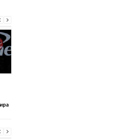
Калинина завоевала
Костюк выиграла
наиболее значимый
парный турнир WTA 
титул в своей карьере
французском Лимож
ира