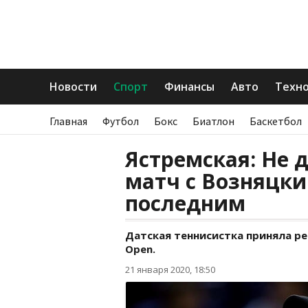
Новости
Спорт
Финансы
Авто
Техн
Главная
Футбол
Бокс
Биатлон
Баскетбол
Ястремская: Не 
матч с Возняцки
последним
Датская теннисистка приняла ре
Open.
21 января 2020, 18:50