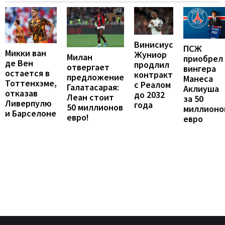
Винисиус
ПСЖ
Микки ван
Жуниор
Милан
приобрел
де Вен
продлил
отвергает
вингера
остается в
контракт
предложение
Манеса
Тоттенхэме,
с Реалом
Галатасарая:
Аклиуша
отказав
до 2032
Леан стоит
за 50
Ливерпулю
года
50 миллионов
миллионо
и Барселоне
евро!
евро