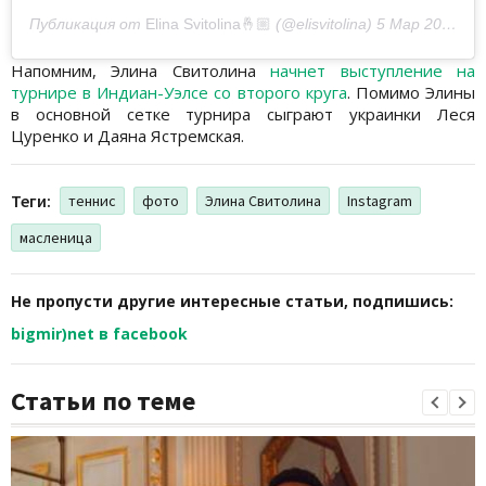
Публикация от
Elina Svitolina🤞🏼
(@elisvitolina)
5 Мар 2019 в 6:25 PST
Напомним, Элина Свитолина
начнет выступление на
турнире в Индиан-Уэлсе со второго круга
. Помимо Элины
в основной сетке турнира сыграют украинки Леся
Цуренко и Даяна Ястремская.
Теги:
теннис
фото
Элина Свитолина
Instagram
масленица
Не пропусти другие интересные статьи, подпишись:
bigmir)net в facebook
Статьи по теме