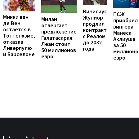
Винисиус
ПСЖ
Микки ван
Жуниор
Милан
приобрел
де Вен
продлил
отвергает
вингера
остается в
контракт
предложение
Манеса
Тоттенхэме,
с Реалом
Галатасарая:
Аклиуша
отказав
до 2032
Леан стоит
за 50
Ливерпулю
года
50 миллионов
миллионо
и Барселоне
евро!
евро