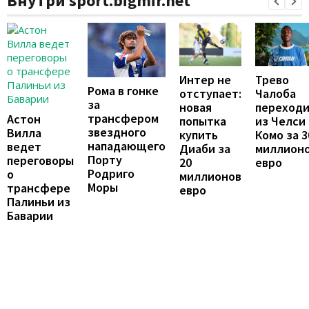
Внутри sport.bigmir.net
Интер не
Трево
Рома в гонке
отступает:
Чалоба
за
новая
переход
трансфером
Астон
попытка
из Челси 
звездного
Вилла
купить
Комо за 3
нападающего
ведет
Диаби за
миллион
Порту
переговоры
20
евро
Родриго
о
миллионов
Моры
трансфере
евро
Палиньи из
Баварии