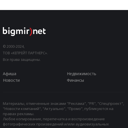
© 2000-2024,
ТОВ «КЕПРЕЙТ ПАРТНЕРС».
Все права защищены.
Афиша
Недвижимость
Новости
Финансы
Материалы, отмеченные знаками "Реклама", "PR", "Спецпроект",
"Новости компаний", "Актуально", "Промо", публикуются на
правах рекламы.
Любое копирование, перепечатка и воспроизведение
фотографических произведений и/или аудиовизуальных