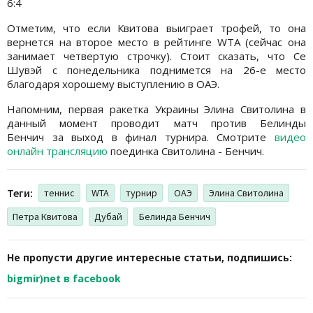
6:4
Отметим, что если Квитова выиграет трофей, то она
вернется на второе место в рейтинге WTA (сейчас она
занимает четвертую строчку). Стоит сказать, что Се
Шувэй с понедельника поднимется на 26-е место
благодаря хорошему выступлению в ОАЭ.
Напомним, первая ракетка Украины Элина Свитолина в
данный момент проводит матч против Белинды
Бенчич за выход в финал турнира. Смотрите
видео
онлайн трансляцию
поединка Свитолина - Бенчич.
Теги:
теннис
WTA
турнир
ОАЭ
Элина Свитолина
Петра Квитова
Дубай
Белинда Бенчич
Не пропусти другие интересные статьи, подпишись:
bigmir)net в facebook