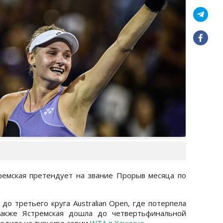
ремская претендует на звание Прорыв месяца по
о третьего круга Australian Open, где потерпела
также Ястремская дошла до четвертьфинальной
обедила на турнире серии
WTA в Хаухине.