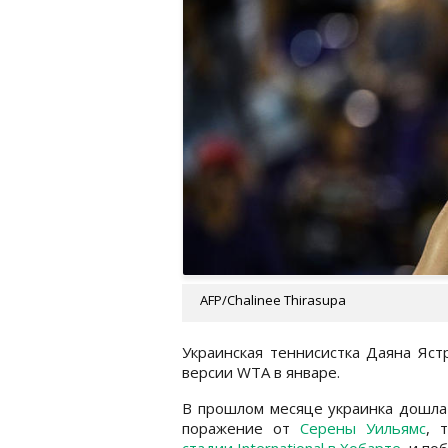
AFP/Chalinee Thirasupa
Украинская теннисистка Даяна Яст
версии WTA в январе.
В прошлом месяце украинка дошла д
поражение от
Серены Уильямс
, 
стадии International в Хобарте
, и п