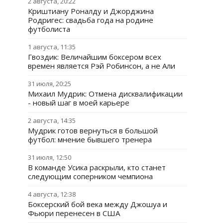
2 августа, 20:22
Криштиану Роналду и Джорджина
Родригес: свадьба года на родине
футболиста
1 августа, 11:35
Гвоздик: Величайшим боксером всех
времен является Рэй Робинсон, а не Али
31 июля, 20:25
Михаил Мудрик: Отмена дисквалификации
- новый шаг в моей карьере
2 августа, 14:35
Мудрик готов вернуться в большой
футбол: мнение бывшего тренера
31 июля, 12:50
В команде Усика раскрыли, кто станет
следующим соперником чемпиона
4 августа, 12:38
Боксерский бой века между Джошуа и
Фьюри перенесен в США