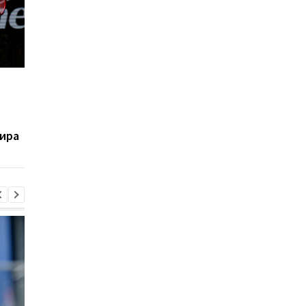
Калинина завоевала
Костюк выиграла
наиболее значимый
парный турнир WTA 
титул в своей карьере
французском Лимож
ира