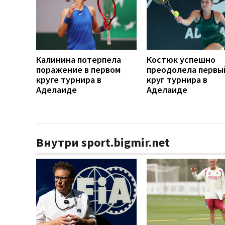
Калинина потерпела
Костюк успешно
поражение в первом
преодолела первы
круге турнира в
круг турнира в
Аделаиде
Аделаиде
Внутри sport.bigmir.net