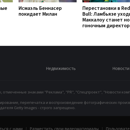
вые
Исмаэль Беннасер
Перестановки в Red
покидает Милан
Bull: Ламбьязе уход
Маккалоу станет н
гоночным директо
Недвижимость
Новости
 отмеченные знаками "Реклама", "PR", "Спецпроект", "Новости комп
ирование, перепечатка и воспроизведение фотографических произ
ателя Getty Images - строго запрещено.
ться с нами
|
Разместить свои видеоматериалы
|
Пользовате