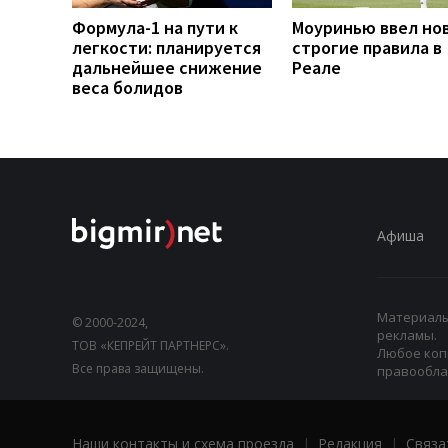
Формула-1 на пути к
Моуринью ввел но
легкости: планируется
строгие правила в
дальнейшее снижение
Реале
веса болидов
Афиша
Материалы,
© 2000-2024,
рекламы.
ТОВ «КЕПРЕЙТ ПАРТНЕРС».
Любое коп
Все права защищены.
правооблад
Наши контакты и схема проезда
|
Редакция
|
Связа