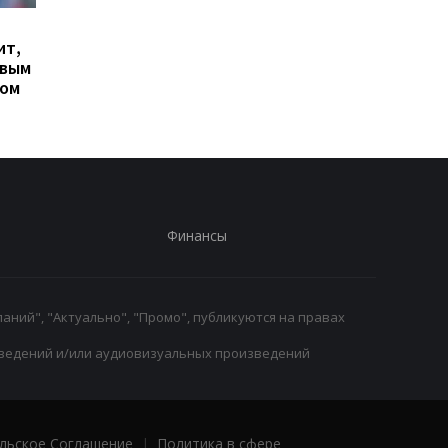
Гранада расторгает
Милан ведет
ит,
контракт с вратарем
переговоры о
овым
Люкой Зиданом
возвращении Леанд
ром
Паредеса в Серию А
Финансы
аний", "Актуально", "Промо", публикуются на правах
ведений и/или аудиовизуальных произведений
льское Соглашение
|
Политика в сфере