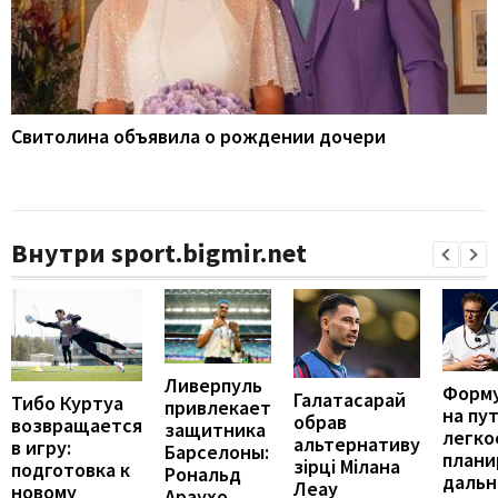
Свитолина объявила о рождении дочери
Внутри sport.bigmir.net
Ливерпуль
Форму
Галатасарай
Тибо Куртуа
привлекает
на пут
обрав
возвращается
защитника
легко
альтернативу
в игру:
Барселоны:
плани
зірці Мілана
подготовка к
Рональд
даль
Леау
новому
Араухо