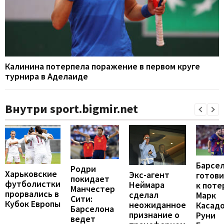
Калинина потерпела поражение в первом круге
турнира в Аделаиде
Внутри sport.bigmir.net
Барсе
Родри
Харьковские
Экс-агент
готови
покидает
футболистки
Неймара
к поте
Манчестер
прорвались в
сделал
Марк
Сити:
Кубок Европы
неожиданное
Касадо
Барселона
признание о
Руни
ведет