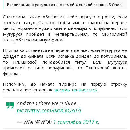
Расписание и результаты матчей женской сетки US Open
Свитолина также обеспечит себе первую строчку, если
возьмет титул. Однако чтобы иметь шансы на первое
место, украинке нужно выйти минимум в полуфинал. Если
Мугуруса пройдет в четвертьфинал, то Свитолиной
понадобится минимум финал.
Плишкова останется на первой строчке, если Мугуруса не
дойдет до финала. Если испанка дойдет до полуфинала,
то Плишковой понадобится титул. Если Мугуруса
проиграет раньше полуфинала, то Плишковой хватит
финала.
Напомним, до начала турнира на первую строчку
рейтинга претендовало
восемь теннисисток
.
And then there were three...
pic.twitter.com/0k0CKQx07i
— WTA (@WTA)
1 сентября 2017 г.