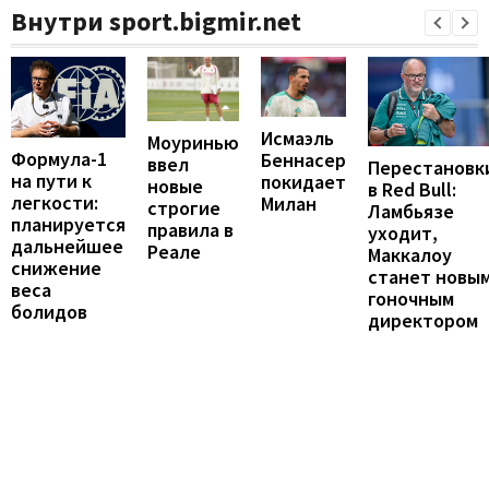
Внутри sport.bigmir.net
Исмаэль
Моуринью
Формула-1
Беннасер
ввел
Перестановк
на пути к
покидает
новые
в Red Bull:
легкости:
Милан
строгие
Ламбьязе
планируется
правила в
уходит,
дальнейшее
Реале
Маккалоу
снижение
станет новы
веса
гоночным
болидов
директором