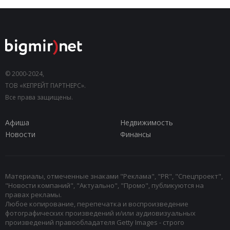
© 2000-2024,
ТОВ «КЕПРЕЙТ ПАРТНЕРС».
Все права защищены.
Афиша
Недвижимость
Новости
Финансы
Материалы, отмеченные знаками "Реклама", "PR", "Спецпроект",
"Новости компаний", "Актуально", "Промо", публикуются на
правах рекламы.
Любое копирование, перепечатка и воспроизведение
фотографических произведений и/или аудиовизуальных
произведений правообладателя Getty Images - строго