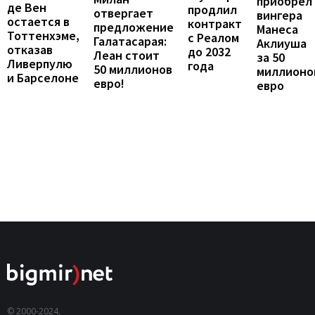
приобрел
де Вен
продлил
отвергает
вингера
остается в
контракт
предложение
Манеса
Тоттенхэме,
с Реалом
Галатасарая:
Аклиуша
отказав
до 2032
Леан стоит
за 50
Ливерпулю
года
50 миллионов
миллионо
и Барселоне
евро!
евро
© 2000-2024,