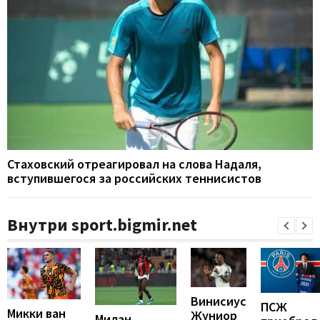
Стаховский отреагировал на слова Надаля,
вступившегося за российских теннисистов
Внутри sport.bigmir.net
Винисиус
ПСЖ
Микки ван
Жуниор
Милан